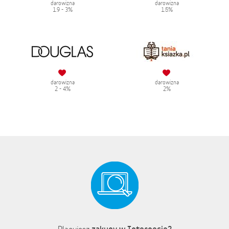
darowizna
darowizna
1.9 - 3%
1.5%
darowizna
darowizna
2 - 4%
2%