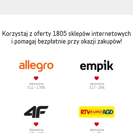
Korzystaj z oferty
1805 sklepów internetowych
i pomagaj bezpłatnie przy okazji zakupów!
darowizna
darowizna
0.11 - 1.78%
0.17 - 25%
darowizna
darowizna