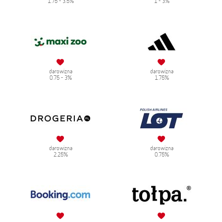
1.75 - 3.5%
1 - 3%
darowizna
darowizna
0.75 - 3%
1.75%
darowizna
darowizna
2.25%
0.75%