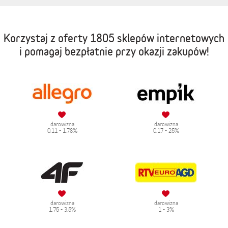
Korzystaj z oferty
1805 sklepów internetowych
i pomagaj bezpłatnie przy okazji zakupów!
darowizna
darowizna
0.11 - 1.78%
0.17 - 25%
darowizna
darowizna
1.75 - 3.5%
1 - 3%