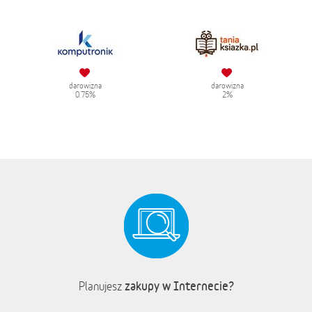
darowizna
darowizna
0.75%
2%
zakupy w Internecie?
Planujesz