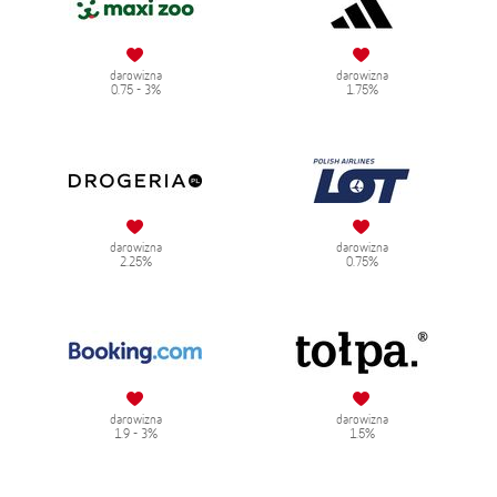
darowizna
darowizna
0.75 - 3%
1.75%
darowizna
darowizna
2.25%
0.75%
darowizna
darowizna
1.9 - 3%
1.5%