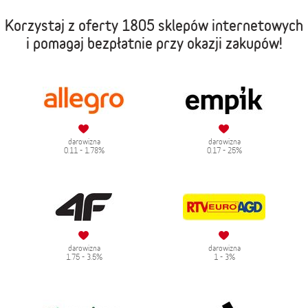
Korzystaj z oferty
1805 sklepów internetowych
i pomagaj bezpłatnie przy okazji zakupów!
darowizna
darowizna
0.11 - 1.78%
0.17 - 25%
darowizna
darowizna
1.75 - 3.5%
1 - 3%