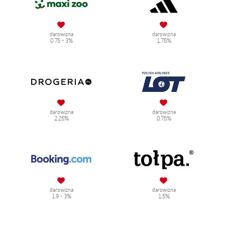
darowizna
darowizna
0.75 - 3%
1.75%
darowizna
darowizna
2.25%
0.75%
darowizna
darowizna
1.9 - 3%
1.5%