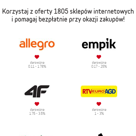
Korzystaj z oferty
1805 sklepów internetowych
i pomagaj bezpłatnie przy okazji zakupów!
darowizna
darowizna
0.11 - 1.78%
0.17 - 25%
darowizna
darowizna
1.75 - 3.5%
1 - 3%