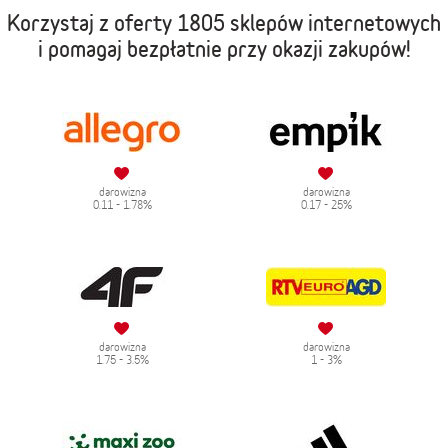
Korzystaj z oferty
1805 sklepów internetowych
i pomagaj bezpłatnie przy okazji zakupów!
darowizna
darowizna
0.11 - 1.78%
0.17 - 25%
darowizna
darowizna
1.75 - 3.5%
1 - 3%