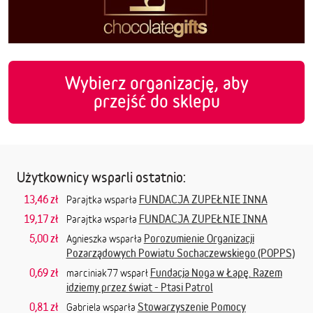
Wybierz organizację, aby
przejść do sklepu
Użytkownicy wsparli ostatnio:
13,46 zł
FUNDACJA ZUPEŁNIE INNA
Parajtka wsparła
19,17 zł
FUNDACJA ZUPEŁNIE INNA
Parajtka wsparła
5,00 zł
Porozumienie Organizacji
Agnieszka wsparła
Pozarządowych Powiatu Sochaczewskiego (POPPS)
0,69 zł
Fundacja Noga w Łapę. Razem
marciniak77 wsparł
idziemy przez świat - Ptasi Patrol
0,81 zł
Stowarzyszenie Pomocy
Gabriela wsparła