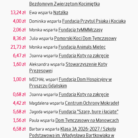
Bezdomnym Zwierzętom Kocimiętka
13,24 zł
Natalka
Ewa wsparła
4,00 zł
Fundacja Przytul Psiaka i Kociaka
Dominika wsparła
2,06 zł
Fundacja tyMMMczasy
Monika wsparła
8,36 zł
Pomorski Koci Dom Tymczasowy
Julia wsparła
21,73 zł
Fundacja Animals Mielec
Monika wsparła
6,47 zł
Fundacja Koty na zakręcie
Joanna wsparła
1,60 zł
Stowarzyszenie Koty
Aleksandra wsparła
Prezesowej
1,00 zł
Fundacja Dom Hospicyjny w
MICHAŁ wsparł
Pruszczu Gdańskim
0,68 zł
Fundacja Koty na zakręcie
Joanna wsparła
4,42 zł
Centrum Ochrony Mokradeł
Magdalena wsparła
5,68 zł
Fundacja "Szare, bure i łaciate"
Jagoda wsparła
1,56 zł
Dom Tymczasowy na Manowcach
Paula wsparła
6,58 zł
Klasa 3A 2026-2027 / Szkoła
Barbara wsparła
Podstawowa im. Władysława Bartkowiaka w