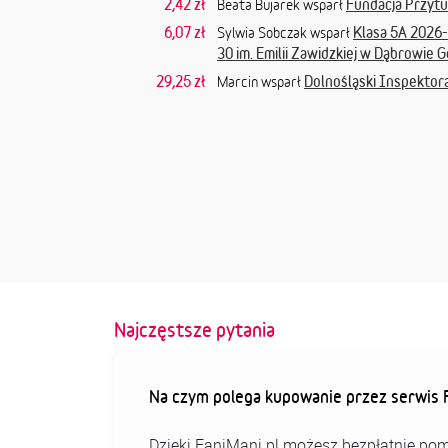
2,42 zł
Fundacja Przytul
Beata Bujarek wsparł
6,07 zł
Klasa 5A 2026
Sylwia Sobczak wsparł
30 im. Emilii Zawidzkiej w Dąbrowie 
29,25 zł
Dolnośląski Inspektor
Marcin wsparł
Najczęstsze pytania
Na czym polega kupowanie przez serwis F
Dzięki FaniMani.pl możesz bezpłatnie pom