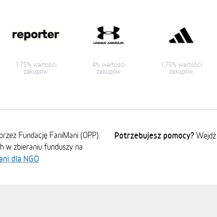
1,75% wartości
4% wartości
1,75% wartości
zakupów
zakupów
zakupów
przez Fundację FaniMani (OPP).
Potrzebujesz pomocy?
Wejdź
ch w zbieraniu funduszy na
ani dla NGO