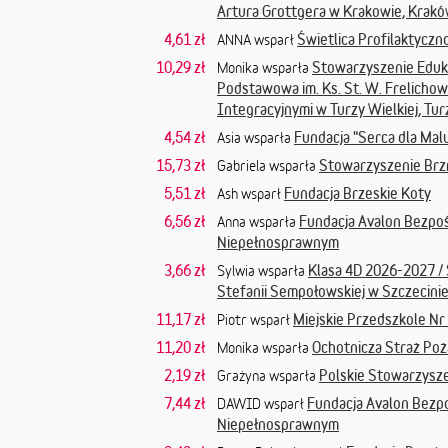
Artura Grottgera w Krakowie, Krak
4,61 zł
Świetlica Profilaktycz
ANNA wsparł
10,29 zł
Stowarzyszenie Eduk
Monika wsparła
Podstawowa im. Ks. St. W. Frelichow
Integracyjnymi w Turzy Wielkiej, Tur
4,54 zł
Fundacja "Serca dla Mal
Asia wsparła
15,73 zł
Stowarzyszenie Brz
Gabriela wsparła
5,51 zł
Fundacja Brzeskie Koty
Ash wsparł
6,56 zł
Fundacja Avalon Bezpo
Anna wsparła
Niepełnosprawnym
3,66 zł
Klasa 4D 2026-2027 /
Sylwia wsparła
Stefanii Sempołowskiej w Szczecinie
11,17 zł
Miejskie Przedszkole Nr
Piotr wsparł
11,20 zł
Ochotnicza Straż Poż
Monika wsparła
2,19 zł
Polskie Stowarzysz
Grażyna wsparła
7,44 zł
Fundacja Avalon Bezp
DAWID wsparł
Niepełnosprawnym