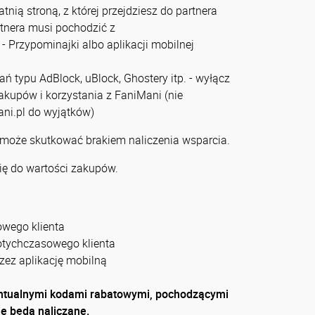
tnią stroną, z której przejdziesz do partnera
artnera musi pochodzić z
- Przypominajki albo aplikacji mobilnej
zań typu AdBlock, uBlock, Ghostery itp. - wyłącz
zakupów i korzystania z FaniMani (nie
ni.pl do wyjątków)
 może skutkować brakiem naliczenia wsparcia.
ię do wartości zakupów.
owego klienta
otychczasowego klienta
zez aplikację mobilną
entualnymi kodami rabatowymi, pochodzącymi
e będą naliczane.