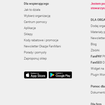
Dla wspierającego
Jestem po
stowarzys
Jak to działa
Wybierz organizację
DLA ORGA
Centrum pomocy
Dodaj orga
Aplikacje
Materiały 
Sklepy
Newslette
Kody rabatowe i promocje
Blog
Newsletter Okazje FaniMani
Zbiórki
Porady i pomysły
FaniPAY
Pł
Zaproponuj sklep
FaniSEO
Da
Widget na 
Plugin Wo
Pomoc dla 
Dokumenta
Dla firm