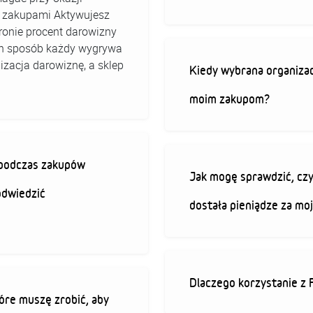
ed zakupami Aktywujesz
stronie procent darowizny
 ten sposób każdy wygrywa
izacja darowiznę, a sklep
Kiedy wybrana organizac
moim zakupom?
ę podczas zakupów
Jak mogę sprawdzić, czy
odwiedzić
dostała pieniądze za mo
Dlaczego korzystanie z 
óre muszę zrobić, aby