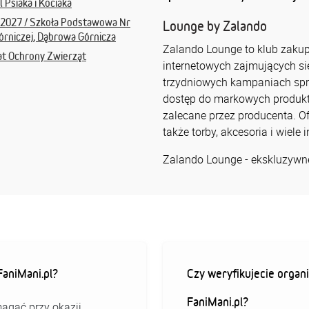
 Psiaka i Kociaka
-2027 / Szkoła Podstawowa Nr
Lounge by Zalando
Górniczej, Dąbrowa Górnicza
Zalando Lounge to klub zaku
at Ochrony Zwierząt
internetowych zajmujących si
trzydniowych kampaniach sp
dostęp do markowych produkt
zalecane przez producenta. Ofe
także torby, akcesoria i wiele 
Zalando Lounge - ekskluzywne
aniMani.pl?
Czy weryfikujecie organi
FaniMani.pl?
agać przy okazji