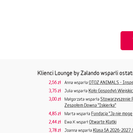
Klienci Lounge by Zalando wsparli ostat
2,56 zł
OTOZ ANIMALS - Inspe
Anna wsparła
3,75 zł
Koło Gospodyń Wiejskic
Julia wsparła
3,00 zł
Stowarzyszenie Ro
Małgorzata wsparła
Zespołem Downa "Iskierka"
4,85 zł
Fundacja "Ja nie mogę
Marta wsparła
2,44 zł
Otwarte Klatki
Ewa.K wsparł
3,78 zł
Klasa 5A 2026-2027 
Joanna wsparła