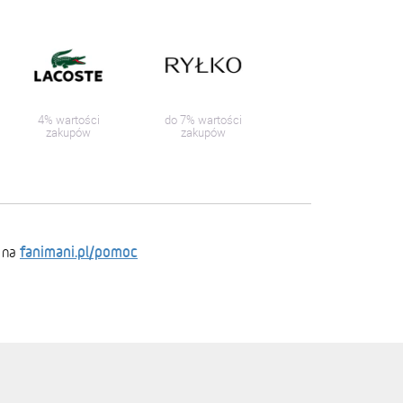
4% wartości
do 7% wartości
zakupów
zakupów
fanimani.pl/pomoc
 na