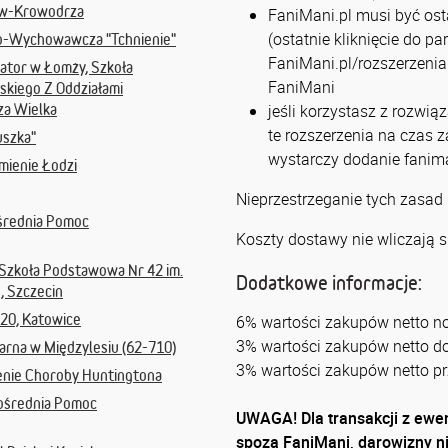
ów-Krowodrza
FaniMani.pl musi być osta
(ostatnie kliknięcie do p
no-Wychowawcza "Tchnienie"
FaniMani.pl/rozszerzenia 
ator w Łomży, Szkoła
FaniMani
skiego Z Oddziałami
za Wielka
jeśli korzystasz z rozwią
te rozszerzenia na czas 
uszka"
wystarczy dodanie fanima
mienie Łodzi
Nieprzestrzeganie tych zasad
średnia Pomoc
Koszty dostawy nie wliczają s
 Szkoła Podstawowa Nr 42 im.
Dodatkowe informacje:
, Szczecin
 20, Katowice
6% wartości zakupów netto n
3% wartości zakupów netto d
arna w Międzylesiu (62-710)
3% wartości zakupów netto pr
enie Choroby Huntingtona
ośrednia Pomoc
UWAGA! Dla transakcji z ew
spoza FaniMani, darowizny ni