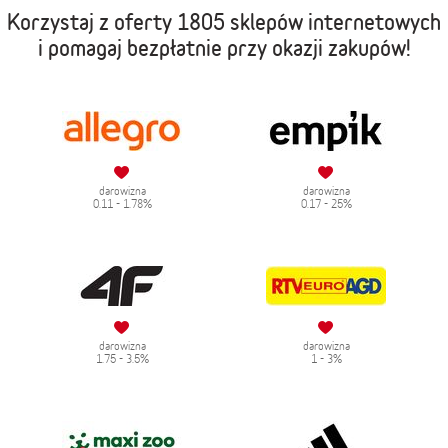
Korzystaj z oferty
1805 sklepów internetowych
i pomagaj bezpłatnie przy okazji zakupów!
darowizna
darowizna
0.11 - 1.78%
0.17 - 25%
darowizna
darowizna
1.75 - 3.5%
1 - 3%