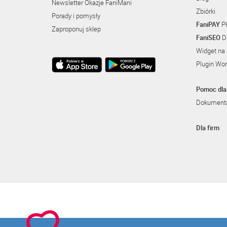
Newsletter Okazje FaniMani
Zbiórki
Porady i pomysły
FaniPAY
Pł
Zaproponuj sklep
FaniSEO
Da
Widget na 
Plugin Wo
Pomoc dla 
Dokumenta
Dla firm