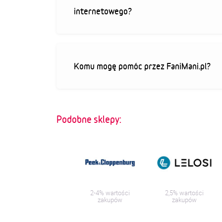
internetowego?
Komu mogę pomóc przez FaniMani.pl?
Podobne sklepy:
2-4% wartości
2,5% wartości
zakupów
zakupów