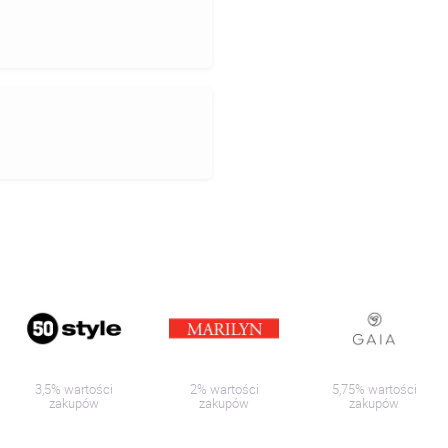
3,5% wartości
2% wartości
5,75% wartości
zakupów
zakupów
zakupów