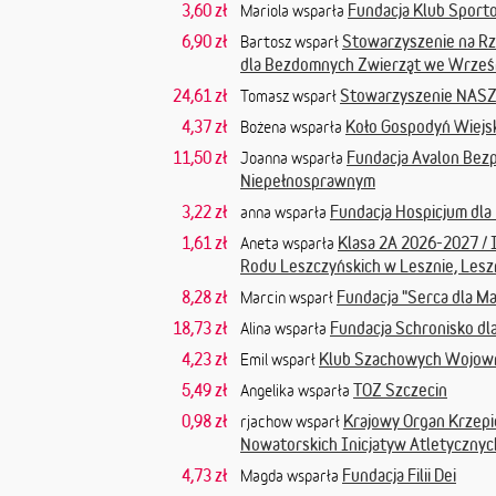
3,60 zł
Fundacja Klub Sport
Mariola wsparła
6,90 zł
Stowarzyszenie na Rz
Bartosz wsparł
dla Bezdomnych Zwierząt we Wrześni
24,61 zł
Stowarzyszenie NA
Tomasz wsparł
4,37 zł
Koło Gospodyń Wiejsk
Bożena wsparła
11,50 zł
Fundacja Avalon Bez
Joanna wsparła
Niepełnosprawnym
3,22 zł
Fundacja Hospicjum dl
anna wsparła
1,61 zł
Klasa 2A 2026-2027 / 
Aneta wsparła
Rodu Leszczyńskich w Lesznie, Les
8,28 zł
Fundacja "Serca dla M
Marcin wsparł
18,73 zł
Fundacja Schronisko dl
Alina wsparła
4,23 zł
Klub Szachowych Wojow
Emil wsparł
5,49 zł
TOZ Szczecin
Angelika wsparła
0,98 zł
Krajowy Organ Krzepie
rjachow wsparł
Nowatorskich Inicjatyw Atletycznyc
4,73 zł
Fundacja Filii Dei
Magda wsparła