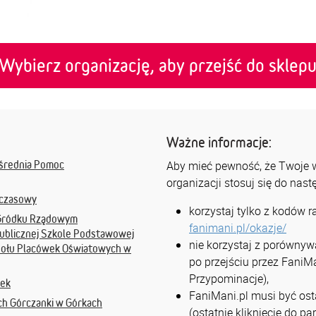
Wybierz organizację, aby przejść do sklep
Ważne informacje:
średnia Pomoc
Aby mieć pewność, że Twoje ws
organizacji stosuj się do nas
mczasowy
korzystaj tylko z kodów 
w Gródku Rządowym
fanimani.pl/okazje/
ublicznej Szkole Podstawowej
nie korzystaj z porównyw
ołu Placówek Oświatowych w
po przejściu przez FaniMa
Przypominacje),
pek
FaniMani.pl musi być osta
ch Górczanki w Górkach
(ostatnie kliknięcie do p