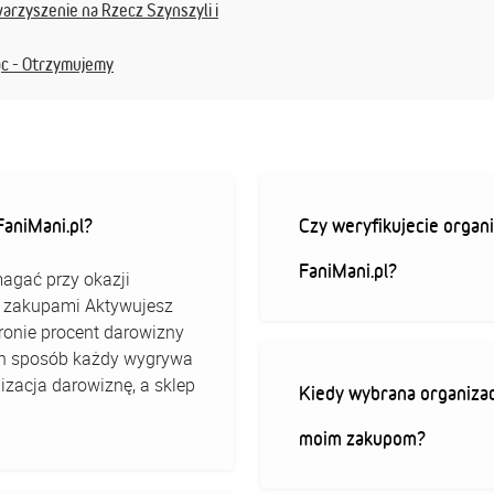
arzyszenie na Rzecz Szynszyli i
ąc - Otrzymujemy
aniMani.pl?
Czy weryfikujecie organi
FaniMani.pl?
agać przy okazji
ed zakupami Aktywujesz
stronie procent darowizny
 ten sposób każdy wygrywa
izacja darowiznę, a sklep
Kiedy wybrana organizac
moim zakupom?