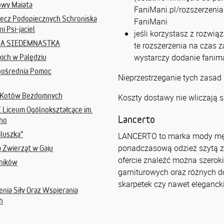
owy Maiata
FaniMani.pl/rozszerzenia 
ecz Podopiecznych Schroniska
FaniMani
 Psi-jaciel
jeśli korzystasz z rozwią
SZA SIEDEMNASTKA
te rozszerzenia na czas 
wystarczy dodanie fanima
ich w Palędziu
pośrednia Pomoc
Nieprzestrzeganie tych zasad
a Kotów Bezdomnych
Koszty dostawy nie wliczają s
I Liceum Ogólnokształcące im.
Lancerto
zno
aluszka"
LANCERTO to marka mody męskie
ponadczasową odzież szytą z
a Zwierząt w Gaju
ofercie znaleźć można szerok
ników
garniturowych oraz różnych 
skarpetek czy nawet eleganck
nia Siły Oraz Wspierania
h