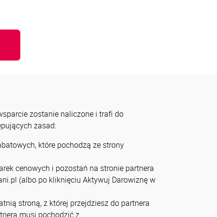
u
parcie zostanie naliczone i trafi do
tępujących zasad:
rabatowych, które pochodzą ze strony
arek cenowych i pozostań na stronie partnera
ni.pl (albo po kliknięciu Aktywuj Darowiznę w
tnią stroną, z której przejdziesz do partnera
artnera musi pochodzić z