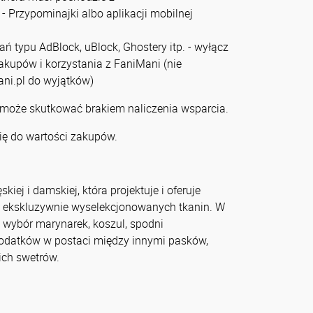
- Przypominajki albo aplikacji mobilnej
zań typu AdBlock, uBlock, Ghostery itp. - wyłącz
zakupów i korzystania z FaniMani (nie
ni.pl do wyjątków)
 może skutkować brakiem naliczenia wsparcia.
ię do wartości zakupów.
j i damskiej, która projektuje i oferuje
 ekskluzywnie wyselekcjonowanych tkanin. W
i wybór marynarek, koszul, spodni
dodatków w postaci między innymi pasków,
ich swetrów.