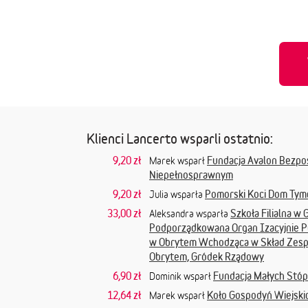
Klienci Lancerto wsparli ostatnio:
9,20 zł
Fundacja Avalon Bezpo
Marek wsparł
Niepełnosprawnym
9,20 zł
Pomorski Koci Dom Ty
Julia wsparła
33,00 zł
Szkoła Filialna 
Aleksandra wsparła
Podporządkowana Organ Izacyjnie P
w Obrytem Wchodząca w Skład Zesp
Obrytem, Gródek Rządowy
6,90 zł
Fundacja Małych Stó
Dominik wsparł
12,64 zł
Koło Gospodyń Wiejski
Marek wsparł