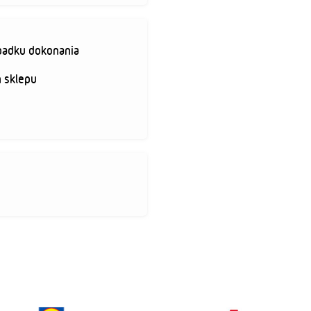
padku dokonania
 sklepu