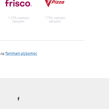
1-2,5% wartości
1,75% wartości
zakupów
zakupów
fanimani.pl/pomoc
 na