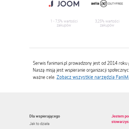
1 - 7,5% wartości
3,25% wartości
zakupów
zakupów
Serwis fanimani.pl prowadzony jest od 2014 roku 
Naszą misją jest wspieranie organizacji społeczny
Zobacz wszystkie narzędzia FaniM
ważne cele.
Dla wspierającego
Jestem po
stowarzys
Jak to działa