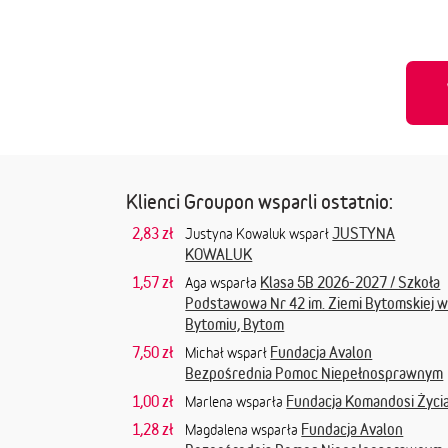
Klienci Groupon wsparli ostatnio:
2,83 zł
JUSTYNA
Justyna Kowaluk wsparł
KOWALUK
1,57 zł
Klasa 5B 2026-2027 / Szkoła
Aga wsparła
Podstawowa Nr 42 im. Ziemi Bytomskiej 
Bytomiu, Bytom
7,50 zł
Fundacja Avalon
Michał wsparł
Bezpośrednia Pomoc Niepełnosprawnym
1,00 zł
Fundacja Komandosi Życi
Marlena wsparła
1,28 zł
Fundacja Avalon
Magdalena wsparła