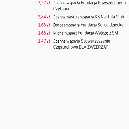
3,37 zł
Fundacja Powszechnego
Joanna wsparła
Czytania
3,84 zł
KS Nastula Club
Joanna Nastula wsparła
1,66 zł
Fundacja Serce Dziecka
Dorota wsparła
1,66 zł
Fundacja Walczę z SM
Michał wsparł
1,47 zł
Stowarzyszenie
Joanna wsparła
Częstochowa DLA ZWIERZĄT