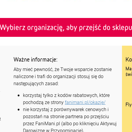
Wybierz organizację, aby przejść do sklep
Ważne informacje:
Ko
Ma
Aby mieć pewność, że Twoje wsparcie zostanie
świ
naliczone i trafi do organizacji stosuj się do
następujących zasad:
w
korzystaj tylko z kodów rabatowych, które
pochodzą ze strony
fanimani.pl/okazje/
Fly
nie korzystaj z porównywarek cenowych i
pozostań na stronie partnera po przejściu
a
przez FaniMani.pl (albo po kliknięciu Aktywuj
Darowiznę w Przypominacje),