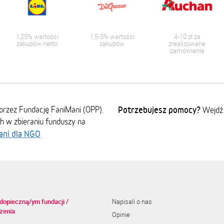
1,25% wartości
1,5-3% wartości
4-10 zł za
zakupów netto
zakupów
zrealizowane
zamówienie
przez Fundację FaniMani (OPP).
Potrzebujesz pomocy?
Wejdź
ch w zbieraniu funduszy na
ani dla NGO
dopieczną/ym fundacji /
Napisali o nas
zenia
Opinie