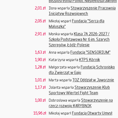
Bezpośrednia Pomoc Niepełnosprawnym
2,01 zł
Stowarzyszenie Pracownia
Ilona wsparła
Inicjatyw Rozwojowych
2,05 zł
Fundacja "Serca dla
Mikołaj wsparł
Maluszka"
2,91 zł
Klasa 7A 2026-2027 /
Monika wsparła
Szkoła Podstawowa Nr 6 im. Szarych
Szeregów, Łódź-Polesie
1,63 zł
Fundacja "SENSORIUM"
Anna wsparła
1,90 zł
KTPS Kórnik
Katarzyna wsparła
1,28 zł
Fundacja Schronisko
Małgorzata wsparła
dla Zwierząt w Gaju
1,01 zł
TOZ Oddział w Jaworznie
Marta wsparła
1,17 zł
Stowarzyszenie Klub
Jolanta wsparła
Sportowy Wiertel Fight Team
1,00 zł
Stowarzyszenie na
Dobrosława wsparła
rzecz rozwoju K4RYBNIK
15,96 zł
Fundacja Otwarty Umysł
Mikołaj wsparł