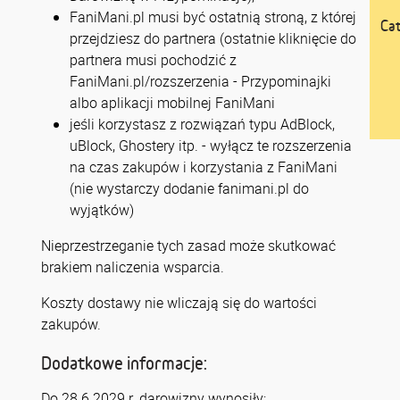
FaniMani.pl musi być ostatnią stroną, z której
Cat
przejdziesz do partnera (ostatnie kliknięcie do
partnera musi pochodzić z
FaniMani.pl/rozszerzenia - Przypominajki
albo aplikacji mobilnej FaniMani
jeśli korzystasz z rozwiązań typu AdBlock,
uBlock, Ghostery itp. - wyłącz te rozszerzenia
na czas zakupów i korzystania z FaniMani
(nie wystarczy dodanie fanimani.pl do
wyjątków)
Nieprzestrzeganie tych zasad może skutkować
brakiem naliczenia wsparcia.
Koszty dostawy nie wliczają się do wartości
zakupów.
Dodatkowe informacje:
Do 28.6.2029 r. darowizny wynosiły: