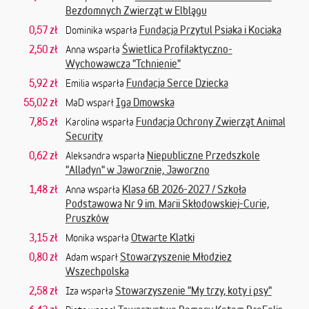
Bezdomnych Zwierząt w Elblągu
0,57 zł
Fundacja Przytul Psiaka i Kociaka
Dominika wsparła
2,50 zł
Świetlica Profilaktyczno-
Anna wsparła
Wychowawcza "Tchnienie"
5,92 zł
Fundacja Serce Dziecka
Emilia wsparła
55,02 zł
Iga Dmowska
MaD wsparł
7,85 zł
Fundacja Ochrony Zwierząt Animal
Karolina wsparła
Security
0,62 zł
Niepubliczne Przedszkole
Aleksandra wsparła
"Alladyn" w Jaworznie, Jaworzno
1,48 zł
Klasa 6B 2026-2027 / Szkoła
Anna wsparła
Podstawowa Nr 9 im. Marii Skłodowskiej-Curie,
Pruszków
3,15 zł
Otwarte Klatki
Monika wsparła
0,80 zł
Stowarzyszenie Młodzież
Adam wsparł
Wszechpolska
2,58 zł
Stowarzyszenie "My trzy, koty i psy"
Iza wsparła