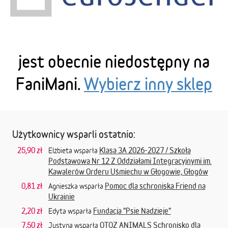
jest obecnie niedostępny na
FaniMani.
Wybierz inny sklep
Użytkownicy wsparli ostatnio:
25,90 zł
Klasa 3A 2026-2027 / Szkoła
Elżbieta wsparła
Podstawowa Nr 12 Z Oddziałami Integracyjnymi im.
Kawalerów Orderu Uśmiechu w Głogowie, Głogów
0,81 zł
Pomoc dla schroniska Friend na
Agnieszka wsparła
Ukrainie
2,20 zł
Fundacja "Psie Nadzieje"
Edyta wsparła
7,50 zł
OTOZ ANIMALS Schronisko dla
Justyna wsparła