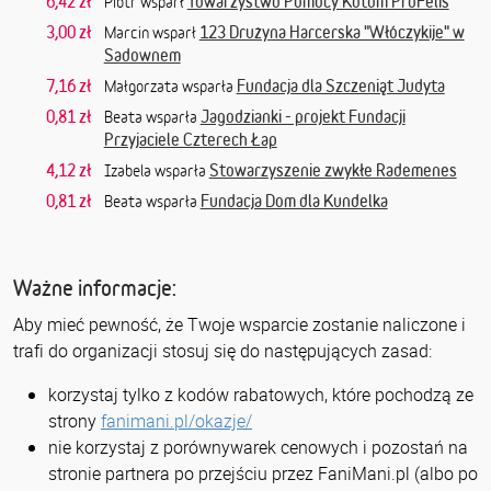
6,42 zł
Towarzystwo Pomocy Kotom ProFelis
Piotr wsparł
3,00 zł
123 Drużyna Harcerska "Włóczykije" w
Marcin wsparł
Sadownem
7,16 zł
Fundacja dla Szczeniąt Judyta
Małgorzata wsparła
0,81 zł
Jagodzianki - projekt Fundacji
Beata wsparła
Przyjaciele Czterech Łap
4,12 zł
Stowarzyszenie zwykłe Rademenes
Izabela wsparła
0,81 zł
Fundacja Dom dla Kundelka
Beata wsparła
Ważne informacje:
Aby mieć pewność, że Twoje wsparcie zostanie naliczone i
trafi do organizacji stosuj się do następujących zasad:
korzystaj tylko z kodów rabatowych, które pochodzą ze
strony
fanimani.pl/okazje/
nie korzystaj z porównywarek cenowych i pozostań na
stronie partnera po przejściu przez FaniMani.pl (albo po