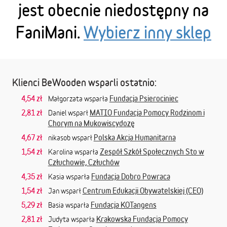
jest obecnie niedostępny na
FaniMani.
Wybierz inny sklep
Klienci BeWooden wsparli ostatnio:
4,54 zł
Fundacja Psierociniec
Małgorzata wsparła
2,81 zł
MATIO Fundacja Pomocy Rodzinom i
Daniel wsparł
Chorym na Mukowiscydozę
4,67 zł
Polska Akcja Humanitarna
nikasob wsparł
1,54 zł
Zespół Szkół Społecznych Sto w
Karolina wsparła
Człuchowie, Człuchów
4,35 zł
Fundacja Dobro Powraca
Kasia wsparła
1,54 zł
Centrum Edukacji Obywatelskiej (CEO)
Jan wsparł
5,29 zł
Fundacja KOTangens
Basia wsparła
2,81 zł
Krakowska Fundacja Pomocy
Judyta wsparła