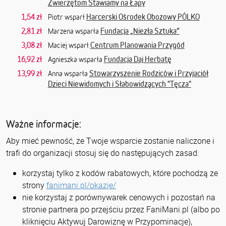
Zwierzętom Stawiamy na Łapy
1,54 zł
Harcerski Ośrodek Obozowy PÓLKO
Piotr wsparł
2,81 zł
Fundacja „Niezła Sztuka”
Marzena wsparła
3,08 zł
Centrum Planowania Przygód
Maciej wsparł
16,92 zł
Fundacja Daj Herbatę
Agnieszka wsparła
13,99 zł
Stowarzyszenie Rodziców i Przyjaciół
Anna wsparła
Dzieci Niewidomych i Słabowidzących "Tęcza"
Ważne informacje:
Aby mieć pewność, że Twoje wsparcie zostanie naliczone i
trafi do organizacji stosuj się do następujących zasad:
korzystaj tylko z kodów rabatowych, które pochodzą ze
strony
fanimani.pl/okazje/
nie korzystaj z porównywarek cenowych i pozostań na
stronie partnera po przejściu przez FaniMani.pl (albo po
kliknięciu Aktywuj Darowiznę w Przypominacje),