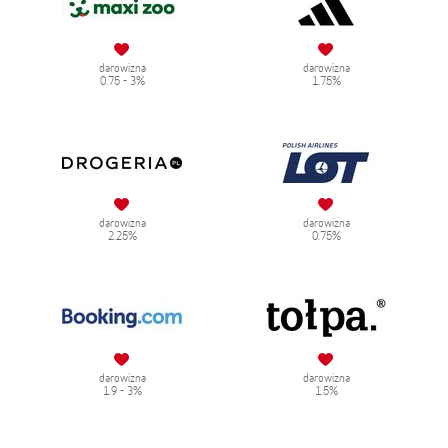
darowizna
darowizna
0.75 - 3%
1.75%
darowizna
darowizna
2.25%
0.75%
darowizna
darowizna
1.9 - 3%
1.5%