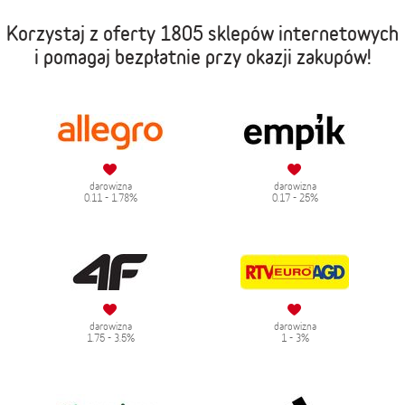
Korzystaj z oferty
1805 sklepów internetowych
i pomagaj bezpłatnie przy okazji zakupów!
darowizna
darowizna
0.11 - 1.78%
0.17 - 25%
darowizna
darowizna
1.75 - 3.5%
1 - 3%