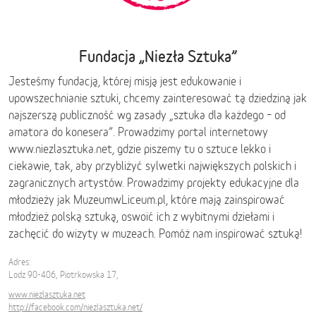
Fundacja „Niezła Sztuka”
Jesteśmy fundacją, której misją jest edukowanie i
upowszechnianie sztuki, chcemy zainteresować tą dziedziną jak
najszerszą publiczność wg zasady „sztuka dla każdego – od
amatora do konesera”. Prowadzimy portal internetowy
www.niezlasztuka.net, gdzie piszemy tu o sztuce lekko i
ciekawie, tak, aby przybliżyć sylwetki największych polskich i
zagranicznych artystów. Prowadzimy projekty edukacyjne dla
młodzieży jak MuzeumwLiceum.pl, które mają zainspirować
młodzież polską sztuką, oswoić ich z wybitnymi dziełami i
zachęcić do wizyty w muzeach. Pomóż nam inspirować sztuką!
Adres:
Lodz 90-406, Piotrkowska 17,
www.niezlasztuka.net
http://facebook.com/niezlasztuka.net/