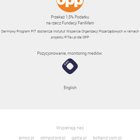
Przekaż 1,5% Podatku
na rzecz Fundacji FaniMani
Darmowy Program PIT dostarcza Instytut Wsparcia Organizacji Pozarządowych w ramach
projektu
PITax.pl
dla OPP
Pozycjonowanie, monitoring mediów:
English
Wspierają nas
amso.pl
olimpstore.pl
gatta.pl
botland.com.pl