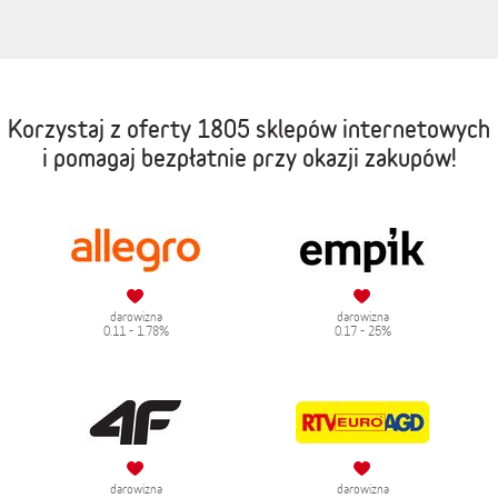
Korzystaj z oferty
1805 sklepów internetowych
i pomagaj bezpłatnie przy okazji zakupów!
darowizna
darowizna
0.11 - 1.78%
0.17 - 25%
darowizna
darowizna