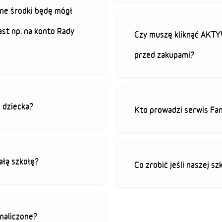
ne środki będę mógł
ast np. na konto Rady
Czy muszę kliknąć AK
przed zakupami?
o dziecka?
Kto prowadzi serwis Fan
ałą szkołę?
Co zrobić jeśli naszej sz
 naliczone?