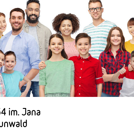
4 im. Jana
runwald