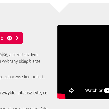
NIE
ajkę
, a przed każdymi
i wybrany sklep bierze
go zobaczysz komunikat,
 zwykle i płacisz tyle, co
ani.pl - w ciągu max. 7 dni