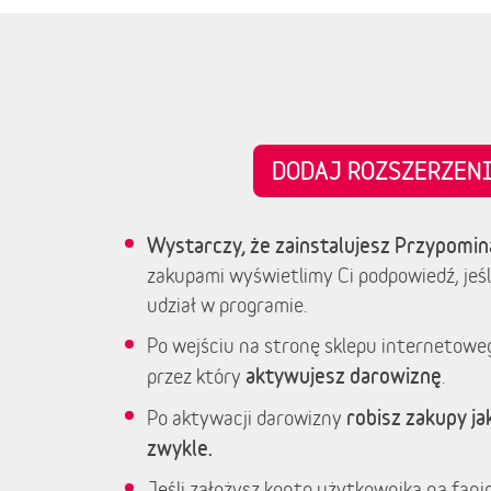
DODAJ ROZSZERZE
Wystarczy, że zainstalujesz Przypomin
zakupami wyświetlimy Ci podpowiedź, jeśl
udział w programie.
Po wejściu na stronę sklepu internetowe
aktywujesz darowiznę
przez który
.
robisz zakupy jak
Po aktywacji darowizny
zwykle.
Jeśli założysz konto użytkownika na fanim