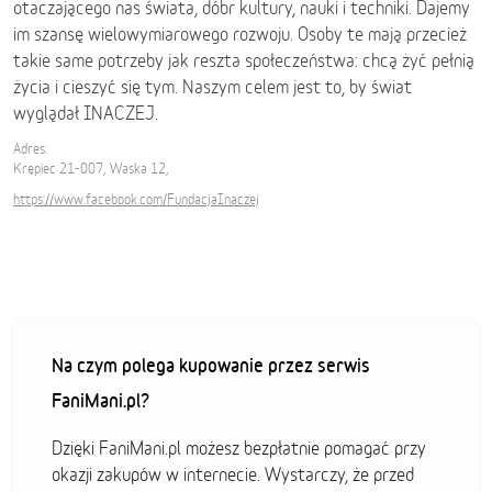
otaczającego nas świata, dóbr kultury, nauki i techniki. Dajemy
im szansę wielowymiarowego rozwoju. Osoby te mają przecież
takie same potrzeby jak reszta społeczeństwa: chcą żyć pełnią
życia i cieszyć się tym. Naszym celem jest to, by świat
wyglądał INACZEJ.
Adres:
Krępiec 21-007, Waska 12,
https://www.facebook.com/FundacjaInaczej
Na czym polega kupowanie przez serwis
FaniMani.pl?
Dzięki FaniMani.pl możesz bezpłatnie pomagać przy
okazji zakupów w internecie. Wystarczy, że przed