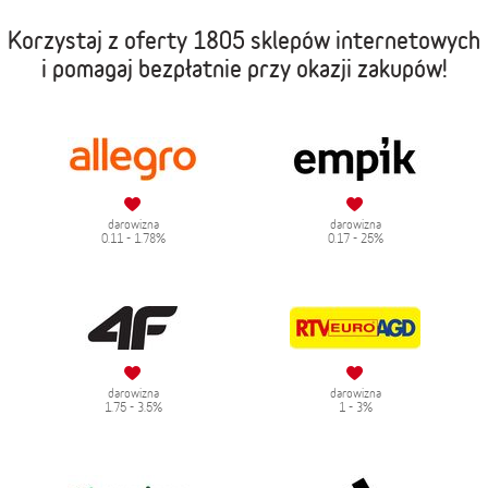
Korzystaj z oferty
1805 sklepów internetowych
i pomagaj bezpłatnie przy okazji zakupów!
darowizna
darowizna
0.11 - 1.78%
0.17 - 25%
darowizna
darowizna
1.75 - 3.5%
1 - 3%