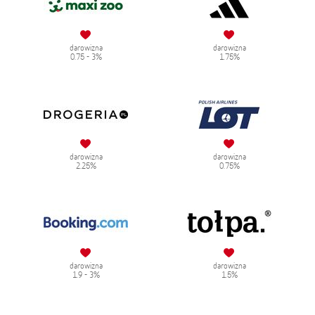
darowizna
darowizna
0.75 - 3%
1.75%
darowizna
darowizna
2.25%
0.75%
darowizna
darowizna
1.9 - 3%
1.5%