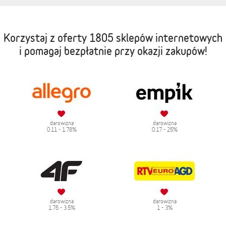
Korzystaj z oferty
1805 sklepów internetowych
i pomagaj bezpłatnie przy okazji zakupów!
darowizna
darowizna
0.11 - 1.78%
0.17 - 25%
darowizna
darowizna
1.75 - 3.5%
1 - 3%