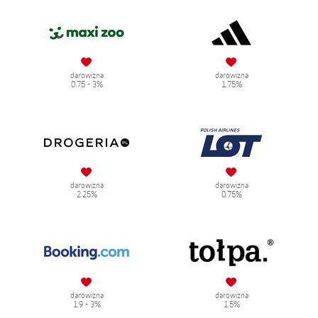
darowizna
darowizna
0.75 - 3%
1.75%
darowizna
darowizna
2.25%
0.75%
darowizna
darowizna
1.9 - 3%
1.5%