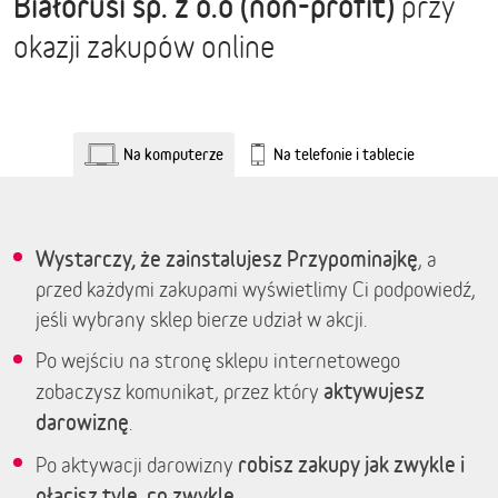
Białorusi sp. z o.o (non-profit)
przy
okazji zakupów online
Na komputerze
Na telefonie i tablecie
Wystarczy, że zainstalujesz Przypominajkę
, a
przed każdymi zakupami wyświetlimy Ci podpowiedź,
jeśli wybrany sklep bierze udział w akcji.
Po wejściu na stronę sklepu internetowego
aktywujesz
zobaczysz komunikat, przez który
darowiznę
.
robisz zakupy jak zwykle i
Po aktywacji darowizny
płacisz tyle, co zwykle.