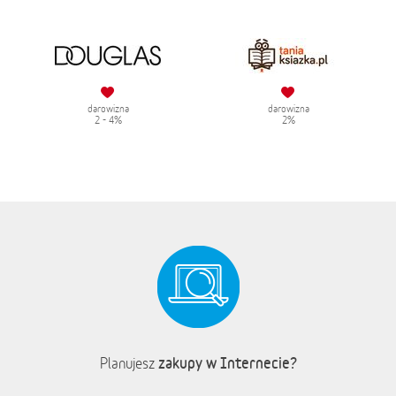
darowizna
darowizna
2 - 4%
2%
zakupy w Internecie?
Planujesz