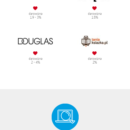
darowizna
darowizna
1.9 - 3%
1.5%
darowizna
darowizna
2 - 4%
2%