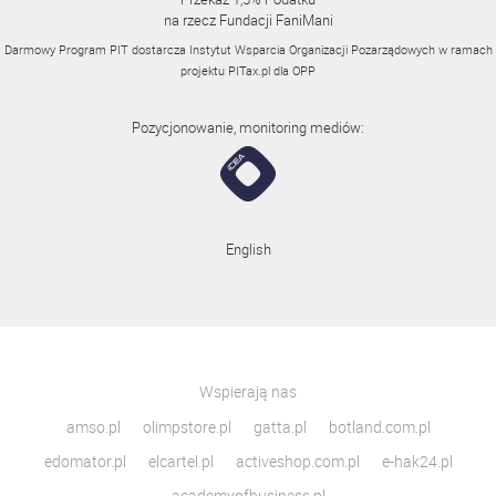
na rzecz Fundacji FaniMani
Darmowy Program PIT dostarcza Instytut Wsparcia Organizacji Pozarządowych w ramach
projektu
PITax.pl
dla OPP
Pozycjonowanie, monitoring mediów:
English
Wspierają nas
amso.pl
olimpstore.pl
gatta.pl
botland.com.pl
edomator.pl
elcartel.pl
activeshop.com.pl
e-hak24.pl
academyofbusiness.pl