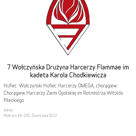
7 Wołczyńska Drużyna Harcerzy Flammae im
kadeta Karola Chodkiewicza
Hufiec: Wołczyński Hufiec Harcerzy OMEGA, chorągiew:
Chorągiew Harcerzy Ziemi Opolskiej im Rotmistrza Witolda
Pileckiego
Adres:
Wołczyn 46-250, Dworcowa 5/13