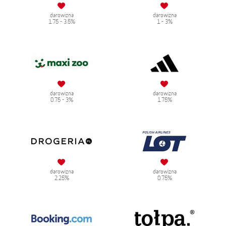
darowizna
darowizna
1.75 - 3.5%
1 - 3%
darowizna
darowizna
0.75 - 3%
1.75%
darowizna
darowizna
2.25%
0.75%