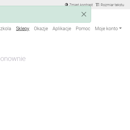
Zmień kontrast
Rozmiar tekstu
szkola
Sklepy
Okazje
Aplikacje
Pomoc
Moje konto
 ponownie