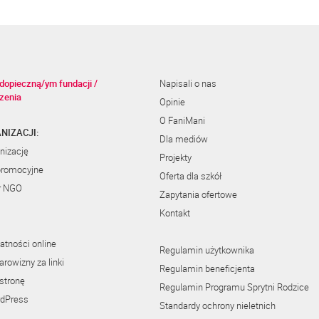
dopieczną/ym fundacji /
Napisali o nas
zenia
Opinie
O FaniMani
NIZACJI:
Dla mediów
nizację
Projekty
promocyjne
Oferta dla szkół
r NGO
Zapytania ofertowe
Kontakt
atności online
Regulamin użytkownika
rowizny za linki
Regulamin beneficjenta
stronę
Regulamin Programu Sprytni Rodzice
rdPress
Standardy ochrony nieletnich