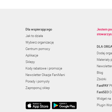
Dla wspierającego
Jestem po
stowarzys
Jak to działa
Wybierz organizację
DLA ORGA
Centrum pomocy
Dodaj orga
Aplikacje
Materiały 
Sklepy
Newslette
Kody rabatowe i promocje
Blog
Newsletter Okazje FaniMani
Zbiórki
Porady i pomysły
FaniPAY
Pł
Zaproponuj sklep
FaniSEO
Da
Widget na 
Plugin Wo