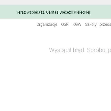
Teraz wspierasz: Caritas Diecezji Kieleckiej
Organizacje
OSP
KGW
Szkoły i przed
Wystąpił błąd. Spróbuj