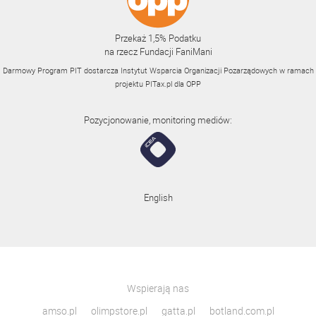
Przekaż 1,5% Podatku
na rzecz Fundacji FaniMani
Darmowy Program PIT dostarcza Instytut Wsparcia Organizacji Pozarządowych w ramach
projektu
PITax.pl
dla OPP
Pozycjonowanie, monitoring mediów:
English
Wspierają nas
amso.pl
olimpstore.pl
gatta.pl
botland.com.pl