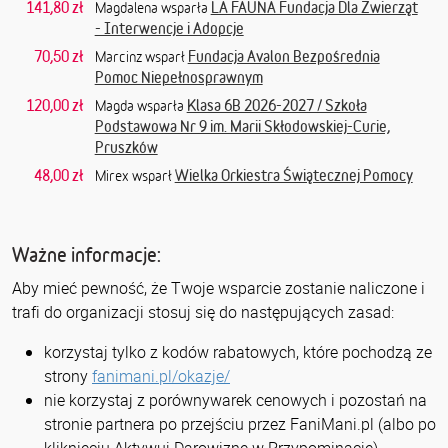
141,80 zł
LA FAUNA Fundacja Dla Zwierząt
Magdalena wsparła
- Interwencje i Adopcje
70,50 zł
Fundacja Avalon Bezpośrednia
Marcinz wsparł
Pomoc Niepełnosprawnym
120,00 zł
Klasa 6B 2026-2027 / Szkoła
Magda wsparła
Podstawowa Nr 9 im. Marii Skłodowskiej-Curie,
Pruszków
48,00 zł
Wielka Orkiestra Świątecznej Pomocy
Mirex wsparł
Ważne informacje:
Aby mieć pewność, że Twoje wsparcie zostanie naliczone i
trafi do organizacji stosuj się do następujących zasad:
korzystaj tylko z kodów rabatowych, które pochodzą ze
strony
fanimani.pl/okazje/
nie korzystaj z porównywarek cenowych i pozostań na
stronie partnera po przejściu przez FaniMani.pl (albo po