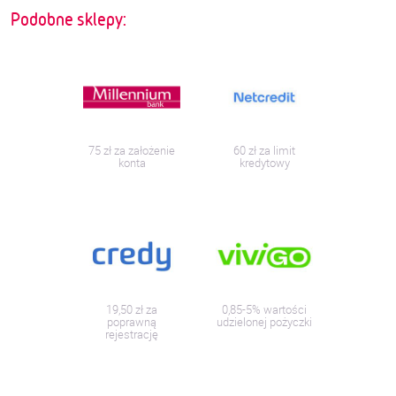
Podobne sklepy:
75 zł za założenie
60 zł za limit
konta
kredytowy
19,50 zł za
0,85-5% wartości
poprawną
udzielonej pożyczki
rejestrację