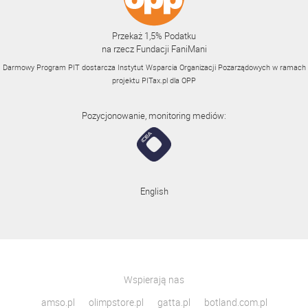
Przekaż 1,5% Podatku
na rzecz Fundacji FaniMani
Darmowy Program PIT dostarcza Instytut Wsparcia Organizacji Pozarządowych w ramach
projektu
PITax.pl
dla OPP
Pozycjonowanie, monitoring mediów:
English
Wspierają nas
amso.pl
olimpstore.pl
gatta.pl
botland.com.pl