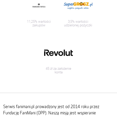
11,25% wartości
3,5% wartości
zakupów
udzielonej pożyczki
45 zł za założenie
konta
Serwis fanimani.pl prowadzony jest od 2014 roku przez
Fundację FaniMani (OPP). Naszą misją jest wspieranie