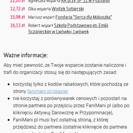
22,20 zł
RR przy SP 11 w Poznaniu
Agnieszka wsparła
12,72 zł
Wojtek Sobierski
Olka wsparła
15,98 zł
Fundacja "Serca dla Maluszka"
Mariusz wsparł
16,13 zł
Szkoła Podstawowa im. Emilii
Robert wsparł
Sczanieckiej w Lwówku, Lwówek
Ważne informacje:
Aby mieć pewność, że Twoje wsparcie zostanie naliczone i
trafi do organizacji stosuj się do następujących zasad:
korzystaj tylko z kodów rabatowych, które pochodzą ze
strony
fanimani.pl/okazje/
nie korzystaj z porównywarek cenowych i pozostań na
stronie partnera po przejściu przez FaniMani.pl (albo po
kliknięciu Aktywuj Darowiznę w Przypominacje),
FaniMani.pl musi być ostatnią stroną, z której
przejdziesz do partnera (ostatnie kliknięcie do partnera