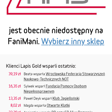
jest obecnie niedostępny na
FaniMani.
Wybierz inny sklep
Klienci Lapis Gold wsparli ostatnio:
39,19 zł
Wrocławska Federacja Stowarzyszeń
Beata wsparła
Naukowo-Technicznych NOT
16,35 zł
Fundacja Pomocy Osobom
Sylwek wsparł
Niepełnosprawnym
13,35 zł
Klub Jagielloński
Paweł Deyk wsparł
8,02 zł
Otwarte Klatki
Magda wsparła