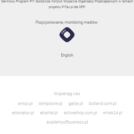
Darmowy Program PIT dostarcza Instytut Wsparcia Organizacji Pozarządowych w ramach
projektu
PITax.pl
dla OPP
Pozycjonowanie, monitoring mediów:
English
Wspierają nas
amso.pl
olimpstore.pl
gatta.pl
botland.com.pl
edomator.pl
elcartel.pl
activeshop.com.pl
e-hak24.pl
academyofbusiness.pl