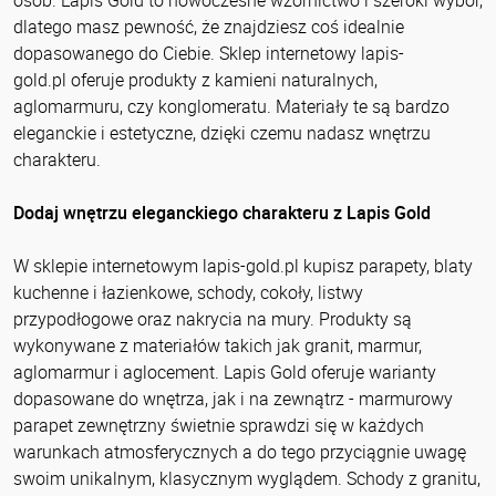
osób. Lapis Gold to nowoczesne wzornictwo i szeroki wybór,
dlatego masz pewność, że znajdziesz coś idealnie
dopasowanego do Ciebie. Sklep internetowy lapis-
gold.pl oferuje produkty z kamieni naturalnych,
aglomarmuru, czy konglomeratu. Materiały te są bardzo
eleganckie i estetyczne, dzięki czemu nadasz wnętrzu
charakteru.
Dodaj wnętrzu eleganckiego charakteru z Lapis Gold
W sklepie internetowym lapis-gold.pl kupisz parapety, blaty
kuchenne i łazienkowe, schody, cokoły, listwy
przypodłogowe oraz nakrycia na mury. Produkty są
wykonywane z materiałów takich jak granit, marmur,
aglomarmur i aglocement. Lapis Gold oferuje warianty
dopasowane do wnętrza, jak i na zewnątrz - marmurowy
parapet zewnętrzny świetnie sprawdzi się w każdych
warunkach atmosferycznych a do tego przyciągnie uwagę
swoim unikalnym, klasycznym wyglądem. Schody z granitu,