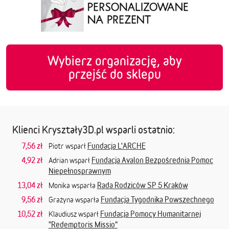
Wybierz organizację, aby
przejść do sklepu
Klienci Kryształy3D.pl wsparli ostatnio:
7,56 zł
Fundacja L'ARCHE
Piotr wsparł
4,92 zł
Fundacja Avalon Bezpośrednia Pomoc
Adrian wsparł
Niepełnosprawnym
13,04 zł
Rada Rodziców SP 5 Kraków
Monika wsparła
9,56 zł
Fundacja Tygodnika Powszechnego
Grażyna wsparła
10,52 zł
Fundacja Pomocy Humanitarnej
Klaudiusz wsparł
"Redemptoris Missio"