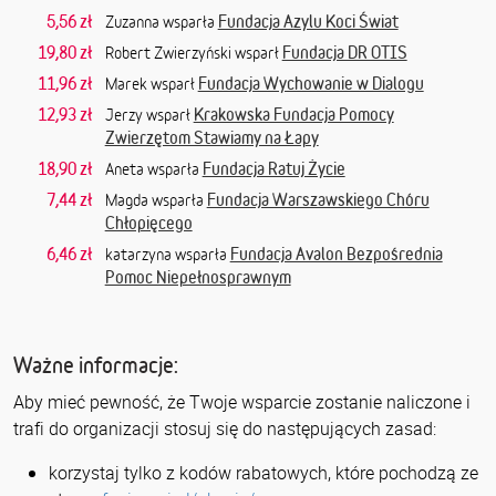
5,56 zł
Fundacja Azylu Koci Świat
Zuzanna wsparła
19,80 zł
Fundacja DR OTIS
Robert Zwierzyński wsparł
11,96 zł
Fundacja Wychowanie w Dialogu
Marek wsparł
12,93 zł
Krakowska Fundacja Pomocy
Jerzy wsparł
Zwierzętom Stawiamy na Łapy
18,90 zł
Fundacja Ratuj Życie
Aneta wsparła
7,44 zł
Fundacja Warszawskiego Chóru
Magda wsparła
Chłopięcego
6,46 zł
Fundacja Avalon Bezpośrednia
katarzyna wsparła
Pomoc Niepełnosprawnym
Ważne informacje:
Aby mieć pewność, że Twoje wsparcie zostanie naliczone i
trafi do organizacji stosuj się do następujących zasad:
korzystaj tylko z kodów rabatowych, które pochodzą ze