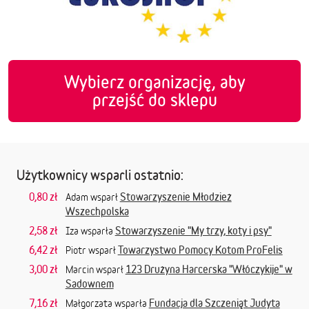
Wybierz organizację, aby
przejść do sklepu
Użytkownicy wsparli ostatnio:
0,80 zł
Stowarzyszenie Młodzież
Adam wsparł
Wszechpolska
2,58 zł
Stowarzyszenie "My trzy, koty i psy"
Iza wsparła
6,42 zł
Towarzystwo Pomocy Kotom ProFelis
Piotr wsparł
3,00 zł
123 Drużyna Harcerska "Włóczykije" w
Marcin wsparł
Sadownem
7,16 zł
Fundacja dla Szczeniąt Judyta
Małgorzata wsparła