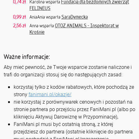
0,74 zł
Fundacja dla bezdomnych zwierząt
Karolina wsparła
FELINEUS
0,99 zł
SaraDymecka
AniaAnia wsparła
2,56 zł
OTOZ ANIMALS - Inspektorat w
Anna wsparła
Krośnie
Ważne informacje:
Aby mieć pewność, że Twoje wsparcie zostanie naliczone i
trafi do organizacji stosuj się do następujących zasad:
korzystaj tylko z kodów rabatowych, które pochodzą ze
strony
fanimani.pl/okazje/
nie korzystaj z porównywarek cenowych i pozostań na
stronie partnera po przejściu przez FaniMani.pl (albo po
kliknięciu Aktywuj Darowiznę w Przypominacje),
FaniMani.pl musi być ostatnią stroną, z której
przejdziesz do partnera (ostatnie kliknięcie do partnera