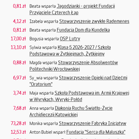
0,81 zł
Jagodzianki - projekt Fundacji
Beata wsparła
Przyjaciele Czterech Łap
4,12 zł
Stowarzyszenie zwykłe Rademenes
Izabela wsparła
0,81 zł
Fundacja Dom dla Kundelka
Beata wsparła
17,00 zł
OSP Lutry
Bogusia wsparła
13,10 zł
Klasa 5 2026-2027 / Szkoła
Sylwia wsparła
Podstawowa w Żytkiejmach, Żytkiejmy
0,88 zł
Stowarzyszenie Absolwentów
Magda wsparła
Politechniki Wrocławskiej
6,97 zł
Stowarzyszenie Opieki nad Dziećmi
Sy_wia wsparła
"Oratorium"
3,74 zł
Szkoła Podstawowa im. Armii Krajowej
Maja wsparła
w Wyrykach, Wyryki-Połód
7,68 zł
Diakonia Ruchu Światło-Życie
Anna wsparła
Archidiecezji Katowickiej
73,28 zł
Stowarzyszenie Fabryka Inicjatyw
Monika wsparła
12,53 zł
Fundacja "Serca dla Maluszka"
Anton Bubiel wsparł