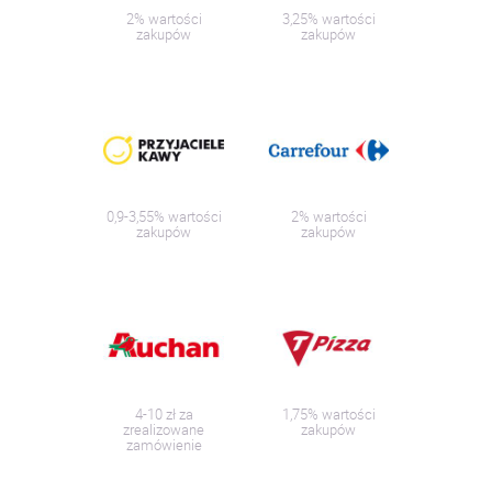
2% wartości
3,25% wartości
zakupów
zakupów
0,9-3,55% wartości
2% wartości
zakupów
zakupów
4-10 zł za
1,75% wartości
zrealizowane
zakupów
zamówienie