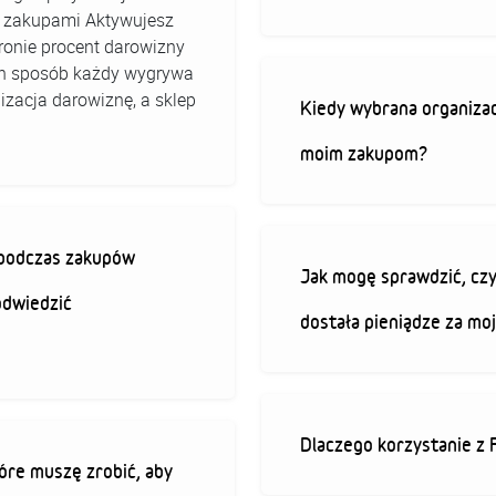
ed zakupami Aktywujesz
stronie procent darowizny
 ten sposób każdy wygrywa
izacja darowiznę, a sklep
Kiedy wybrana organizac
moim zakupom?
ę podczas zakupów
Jak mogę sprawdzić, czy
odwiedzić
dostała pieniądze za mo
Dlaczego korzystanie z 
óre muszę zrobić, aby