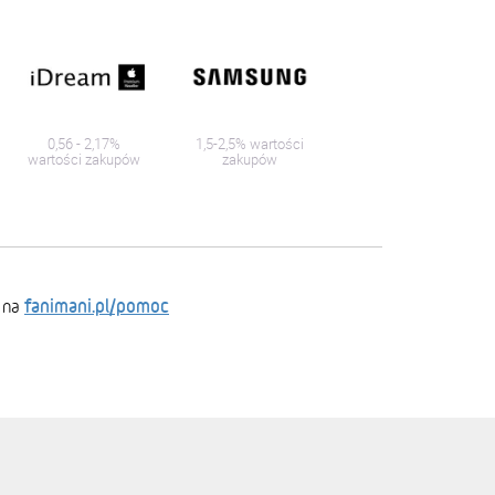
0,56 - 2,17%
1,5-2,5% wartości
wartości zakupów
zakupów
fanimani.pl/pomoc
 na