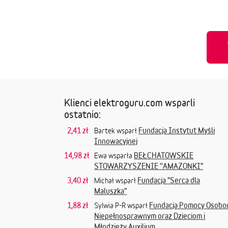
Klienci elektroguru.com wsparli
ostatnio:
2,41 zł
Fundacja Instytut Myśli
Bartek wsparł
Innowacyjnej
14,98 zł
BEŁCHATOWSKIE
Ewa wsparła
STOWARZYSZENIE ''AMAZONKI"
3,40 zł
Fundacja "Serca dla
Michał wsparł
Maluszka"
1,88 zł
Fundacja Pomocy Osob
Sylwia P-R wsparł
Niepełnosprawnym oraz Dzieciom i
Młodzieży Auxilium