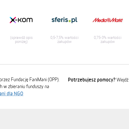
(sprawdź opis
0,5-7,5% wartości
0,75-3% wartości
poniżej)
zakupów
zakupów
przez Fundację FaniMani (OPP).
Potrzebujesz pomocy?
Wejdź
ch w zbieraniu funduszy na
ani dla NGO