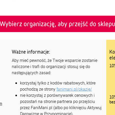
Wybierz organizację, aby przejść do sklep
Ważne informacje:
Ko
el
Aby mieć pewność, że Twoje wsparcie zostanie
10%
naliczone i trafi do organizacji stosuj się do
następujących zasad:
korzystaj tylko z kodów rabatowych, które
pochodzą ze strony
fanimani.pl/okazje/
nie korzystaj z porównywarek cenowych i
10%
pozostań na stronie partnera po przejściu
be
om
przez FaniMani.pl (albo po kliknięciu Aktywuj
Darowiznę w Przypominacje),