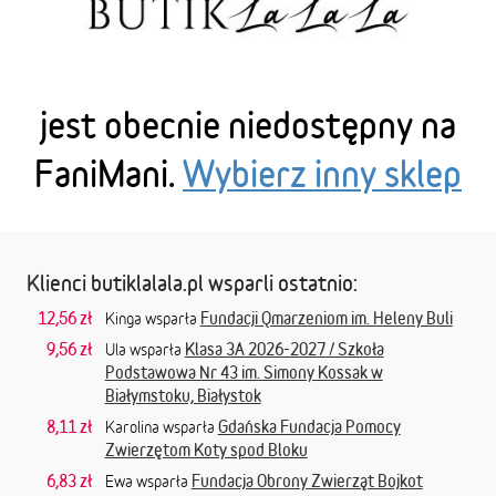
jest obecnie niedostępny na
FaniMani.
Wybierz inny sklep
Klienci butiklalala.pl wsparli ostatnio:
12,56 zł
Fundacji Qmarzeniom im. Heleny Buli
Kinga wsparła
9,56 zł
Klasa 3A 2026-2027 / Szkoła
Ula wsparła
Podstawowa Nr 43 im. Simony Kossak w
Białymstoku, Białystok
8,11 zł
Gdańska Fundacja Pomocy
Karolina wsparła
Zwierzętom Koty spod Bloku
6,83 zł
Fundacja Obrony Zwierząt Bojkot
Ewa wsparła