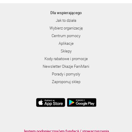
Dla wspierającego
Jak to działa
Wybierz organizację
Centrum pomocy
Aplikacje
Sklepy
Kody rabatowe i promocje
Newsletter Okazje FaniMani
Porady i pomysły
Zaproponuj sklep
Jestem podopieczną/ym fundacji / stowarzyszenia