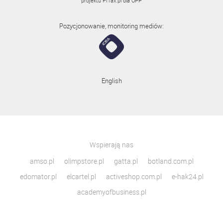
projektu
PITax.pl
dla OPP
Pozycjonowanie, monitoring mediów:
English
Wspierają nas
amso.pl
olimpstore.pl
gatta.pl
botland.com.pl
edomator.pl
elcartel.pl
activeshop.com.pl
e-hak24.pl
academyofbusiness.pl