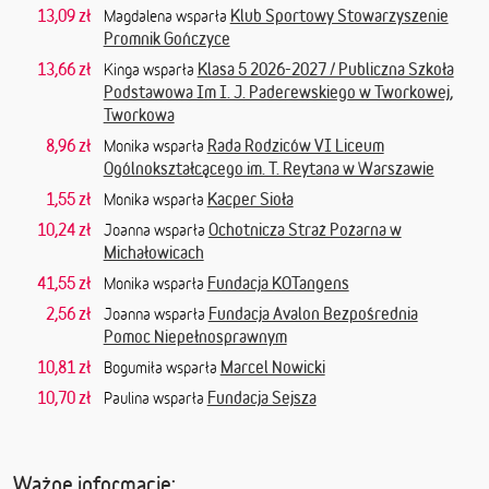
13,09 zł
Klub Sportowy Stowarzyszenie
Magdalena wsparła
Promnik Gończyce
13,66 zł
Klasa 5 2026-2027 / Publiczna Szkoła
Kinga wsparła
Podstawowa Im I. J. Paderewskiego w Tworkowej,
Tworkowa
8,96 zł
Rada Rodziców VI Liceum
Monika wsparła
Ogólnokształcącego im. T. Reytana w Warszawie
1,55 zł
Kacper Sioła
Monika wsparła
10,24 zł
Ochotnicza Straż Pożarna w
Joanna wsparła
Michałowicach
41,55 zł
Fundacja KOTangens
Monika wsparła
2,56 zł
Fundacja Avalon Bezpośrednia
Joanna wsparła
Pomoc Niepełnosprawnym
10,81 zł
Marcel Nowicki
Bogumiła wsparła
10,70 zł
Fundacja Sejsza
Paulina wsparła
Ważne informacje: