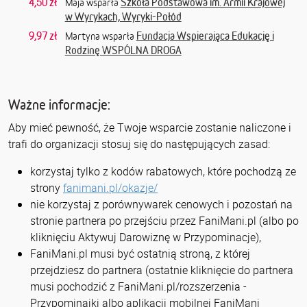
4,50 zł
Szkoła Podstawowa im. Armii Krajowej
Maja wsparła
w Wyrykach, Wyryki-Połód
9,97 zł
Fundacja Wspierająca Edukację i
Martyna wsparła
Rodzinę WSPÓLNA DROGA
Ważne informacje:
Aby mieć pewność, że Twoje wsparcie zostanie naliczone i
trafi do organizacji stosuj się do następujących zasad:
korzystaj tylko z kodów rabatowych, które pochodzą ze
strony
fanimani.pl/okazje/
nie korzystaj z porównywarek cenowych i pozostań na
stronie partnera po przejściu przez FaniMani.pl (albo po
kliknięciu Aktywuj Darowiznę w Przypominacje),
FaniMani.pl musi być ostatnią stroną, z której
przejdziesz do partnera (ostatnie kliknięcie do partnera
musi pochodzić z FaniMani.pl/rozszerzenia -
Przypominajki albo aplikacji mobilnej FaniMani