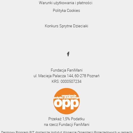
Warunki użytkowania i płatności
Polityka Cookies
Konkurs Sprytne Dzieciaki
Fundacja FaniMani
ul. Macieja Palacza 144, 60-278 Poznań
KRS: 0000507234
Przekaż 1,5% Podatku
na rzecz Fundacji FaniMani
Darmowy Program PIT dostarcza Instytut Wsparcia Organizacji Pozarządowych w ramach