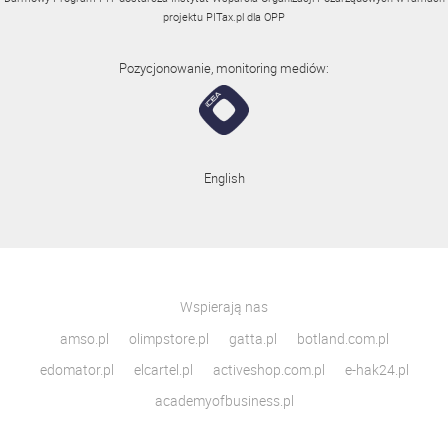
projektu
PITax.pl
dla OPP
Pozycjonowanie, monitoring mediów:
English
Wspierają nas
amso.pl
olimpstore.pl
gatta.pl
botland.com.pl
edomator.pl
elcartel.pl
activeshop.com.pl
e-hak24.pl
academyofbusiness.pl