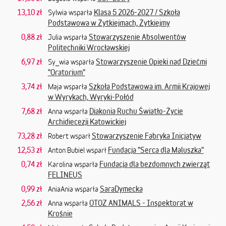
13,10 zł
Klasa 5 2026-2027 / Szkoła
Sylwia wsparła
Podstawowa w Żytkiejmach, Żytkiejmy
0,88 zł
Stowarzyszenie Absolwentów
Julia wsparła
Politechniki Wrocławskiej
6,97 zł
Stowarzyszenie Opieki nad Dziećmi
Sy_wia wsparła
"Oratorium"
3,74 zł
Szkoła Podstawowa im. Armii Krajowej
Maja wsparła
w Wyrykach, Wyryki-Połód
7,68 zł
Diakonia Ruchu Światło-Życie
Anna wsparła
Archidiecezji Katowickiej
73,28 zł
Stowarzyszenie Fabryka Inicjatyw
Robert wsparł
12,53 zł
Fundacja "Serca dla Maluszka"
Anton Bubiel wsparł
0,74 zł
Fundacja dla bezdomnych zwierząt
Karolina wsparła
FELINEUS
0,99 zł
SaraDymecka
AniaAnia wsparła
2,56 zł
OTOZ ANIMALS - Inspektorat w
Anna wsparła
Krośnie