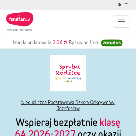
8.36 zł
Agnieszka podarowała
By buying from
Niepubliczna Podstawowa Szkoła Odkrywców,
Józefosław
Wspieraj bezpłatnie
klasę
6A 2026-2027
przy okazji