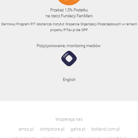
Przekaż 1,5% Podatku
na rzecz Fundacji FaniMani
Darmowy Program PIT dostarcza Instytut Wsparcia Organizacji Pozarządowych w ramach
projektu
PITax.pl
dla OPP
Pozycjonowanie, monitoring mediów:
English
Wspierają nas
amso.pl
olimpstore.pl
gatta.pl
botland.com.pl