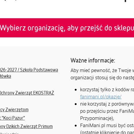
Wybierz organizację, aby przejść do sklep
Ważne informacje:
026-2027 / Szkoła Podstawowa
Aby mieć pewność, że Twoje ws
ałówka
organizacji stosuj się do nas
korzystaj tylko z kodów 
Ochrony Zwierząt EKOSTRAŻ
fanimani.pl/okazje/
nie korzystaj z porównyw
ocy Zwierzętom
po przejściu przez FaniMa
Przypominacje),
 "Koci Pazur"
FaniMani.pl musi być osta
ony Dzikich Zwierząt Primum
(ostatnie kliknięcie do p