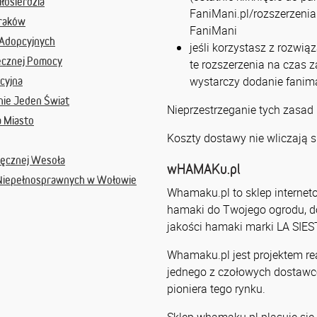
łosierdzia
FaniMani.pl/rozszerzenia 
Kraków
FaniMani
 Adopcyjnych
jeśli korzystasz z rozwią
ecznej Pomocy
te rozszerzenia na czas 
wystarczy dodanie fanima
cyjna
ie Jeden Świat
Nieprzestrzeganie tych zasad
a Miasto
Koszty dostawy nie wliczają s
Ręcznej Wesoła
wHAMAKu.pl
Niepełnosprawnych w Wołowie
Whamaku.pl to sklep interneto
hamaki do Twojego ogrodu, do
jakości hamaki marki LA SI
Whamaku.pl jest projektem r
jednego z czołowych dostaw
pioniera tego rynku.