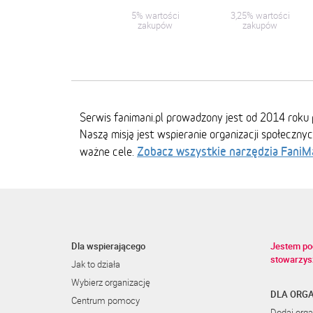
5% wartości
3,25% wartości
zakupów
zakupów
Serwis fanimani.pl prowadzony jest od 2014 roku 
Naszą misją jest wspieranie organizacji społeczny
Zobacz wszystkie narzędzia FaniM
ważne cele.
Dla wspierającego
Jestem po
stowarzys
Jak to działa
Wybierz organizację
DLA ORGA
Centrum pomocy
Dodaj orga