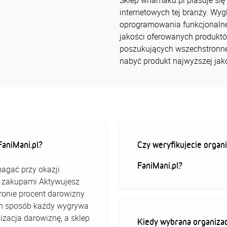
Sklep whamaku.pl plasuje się
internetowych tej branży. Wygl
oprogramowania funkcjonalne
jakości oferowanych produktó
poszukujących wszechstronne
nabyć produkt najwyższej jako
aniMani.pl?
Czy weryfikujecie organi
FaniMani.pl?
agać przy okazji
ed zakupami Aktywujesz
stronie procent darowizny
 ten sposób każdy wygrywa
izacja darowiznę, a sklep
Kiedy wybrana organizac