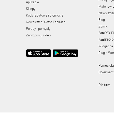
Aplikacje
Materiały 
Sklepy
Newslette
Kody rabatowe i promocje
Blog
Newsletter Okazje FaniMani
Zbiórki
Porady i pomysły
FaniPAY
Pł
Zaproponuj sklep
FaniSEO
Da
Widget na 
Plugin Wo
Pomoc dla 
Dokumenta
Dla firm