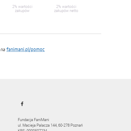
2% wartości
2% wartości
zakupów
zakupów netto
fanimani.pl/pomoc
 na
Fundacja FaniMani
ul. Macieja Palacza 144, 60-278 Poznań
KRS: 0000507234