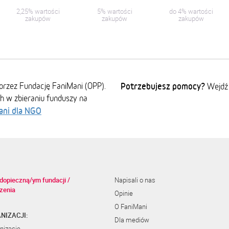
2,25% wartości
5% wartości
do 4% wartości
zakupów
zakupów
zakupów
przez Fundację FaniMani (OPP).
Potrzebujesz pomocy?
Wejdź
ch w zbieraniu funduszy na
ani dla NGO
dopieczną/ym fundacji /
Napisali o nas
zenia
Opinie
O FaniMani
NIZACJI:
Dla mediów
nizację