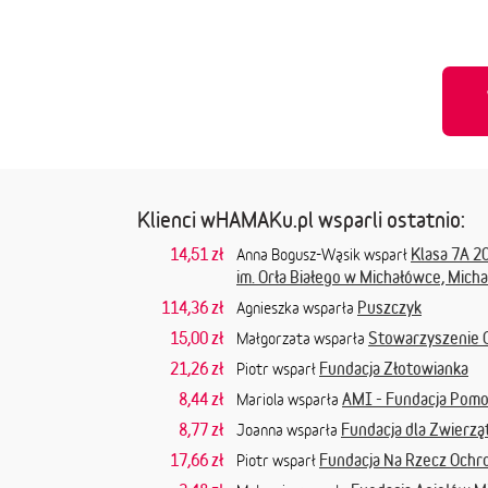
Klienci wHAMAKu.pl wsparli ostatnio:
14,51 zł
Klasa 7A 2
Anna Bogusz-Wąsik wsparł
im. Orła Białego w Michałówce, Mich
114,36 zł
Puszczyk
Agnieszka wsparła
15,00 zł
Stowarzyszenie 
Małgorzata wsparła
21,26 zł
Fundacja Złotowianka
Piotr wsparł
8,44 zł
AMI - Fundacja Pom
Mariola wsparła
8,77 zł
Fundacja dla Zwierząt
Joanna wsparła
17,66 zł
Fundacja Na Rzecz Ochr
Piotr wsparł