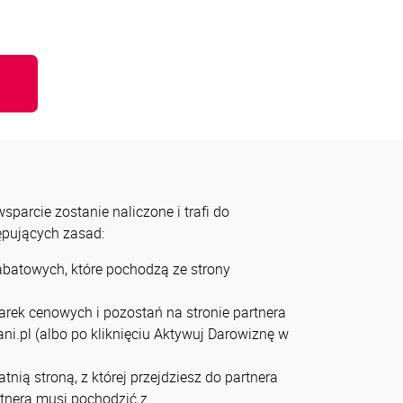
u
parcie zostanie naliczone i trafi do
tępujących zasad:
rabatowych, które pochodzą ze strony
arek cenowych i pozostań na stronie partnera
ni.pl (albo po kliknięciu Aktywuj Darowiznę w
tnią stroną, z której przejdziesz do partnera
artnera musi pochodzić z