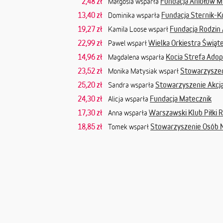
2,48 zł
Fundacja Aniołów Mi
Małgosia wsparła
13,40 zł
Fundacja Sternik-
Dominika wsparła
19,27 zł
Fundacja Rodzin
Kamila Loose wsparł
22,99 zł
Wielka Orkiestra Świąt
Pawel wsparł
14,96 zł
Kocia Strefa Adop
Magdalena wsparła
23,52 zł
Stowarzyszen
Monika Matysiak wsparł
25,20 zł
Stowarzyszenie Akcj
Sandra wsparła
24,30 zł
Fundacja Matecznik
Alicja wsparła
17,30 zł
Warszawski Klub Piłki 
Anna wsparła
18,85 zł
Stowarzyszenie Osób 
Tomek wsparł