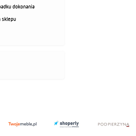
padku dokonania
 sklepu