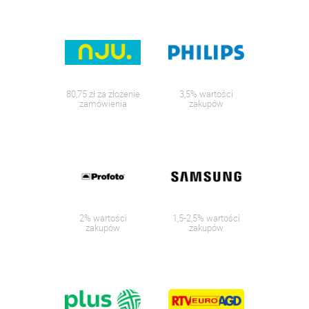
80,75 zł za złożenie
3,5% wartości
zamówienia
zakupów
2% wartości
1,5-2,5% wartości
zakupów
zakupów