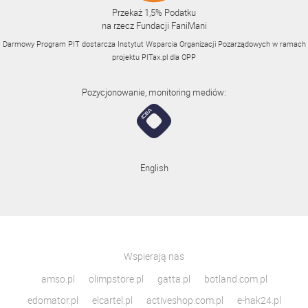
Przekaż 1,5% Podatku
na rzecz Fundacji FaniMani
Darmowy Program PIT dostarcza Instytut Wsparcia Organizacji Pozarządowych w ramach
projektu
PITax.pl
dla OPP
Pozycjonowanie, monitoring mediów:
English
Wspierają nas
amso.pl
olimpstore.pl
gatta.pl
botland.com.pl
edomator.pl
elcartel.pl
activeshop.com.pl
e-hak24.pl