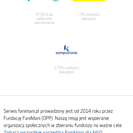
97,50 zł za
1-3% wartości
opłacone
zakupów
zamówienie
0,75% wartości
zakupów
Serwis fanimani.pl prowadzony jest od 2014 roku przez
Fundację FaniMani (OPP). Naszą misją jest wspieranie
organizacji społecznych w zbieraniu funduszy na ważne cele.
Zobacz wszystkie narzędzia FaniMani dla NGO