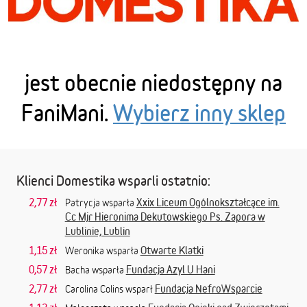
jest obecnie niedostępny na
FaniMani.
Wybierz inny sklep
Klienci Domestika wsparli ostatnio:
2,77 zł
Xxix Liceum Ogólnokształcące im.
Patrycja wsparła
Cc Mjr Hieronima Dekutowskiego Ps. Zapora w
Lublinie, Lublin
1,15 zł
Otwarte Klatki
Weronika wsparła
0,57 zł
Fundacja Azyl U Hani
Bacha wsparła
2,77 zł
Fundacja NefroWsparcie
Carolina Colins wsparł