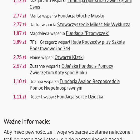
1,12 zł
Fundacja Opieki nad Zwierzętami
Małgorzata wsparła
Canis
2,77 zł
Fundacja Głuche Miasto
Marta wsparła
2,77 zł
Stowarzyszenie Miłość Nie Wyklucza
Jarka wsparła
1,87 zł
Fundacja "Promyczek"
Magdalena wsparła
3,89 zł
Rada Rodziców przy Szkole
7Fs - Grzegorz wsparł
Podstawowej nr 344
2,75 zł
Otwarte Klatki
elaine wsparł
2,67 zł
Gdańska Fundacja Pomocy
Zuzanna wsparła
Zwierzętom Koty spod Bloku
1,10 zł
Fundacja Avalon Bezpośrednia
Joanna wsparła
Pomoc Niepełnosprawnym
1,11 zł
Fundacja Serce Dziecka
Robert wsparł
Ważne informacje:
Aby mieć pewność, że Twoje wsparcie zostanie naliczone i
trafi do organizacji stosuj się do następujących zasad: