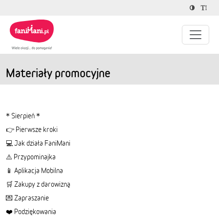
Materiały promocyjne
* Sierpień *
👉 Pierwsze kroki
💻 Jak działa FaniMani
⚠️ Przypominajka
📱 Aplikacja Mobilna
🛒 Zakupy z darowizną
💌 Zapraszanie
❤️ Podziękowania