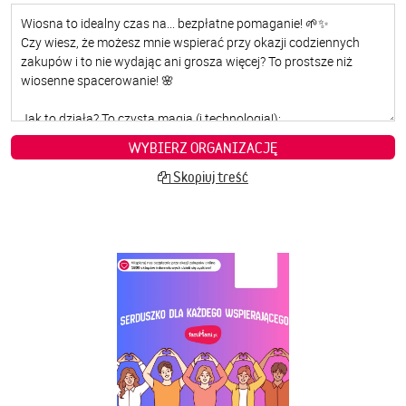
WYBIERZ ORGANIZACJĘ
Skopiuj treść