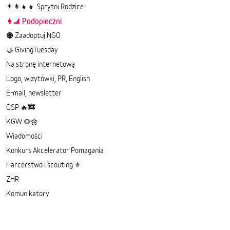
👨‍👩‍👧‍👦 Sprytni Rodzice
👩‍🦼 Podopieczni
🟠 Zaadoptuj NGO
🤝 GivingTuesday
Na stronę internetową
Logo, wizytówki, PR, English
E-mail, newsletter
OSP 🔥🚒
KGW 🌻🌼
Wiadomości
Konkurs Akcelerator Pomagania
Harcerstwo i scouting ⚜️
ZHR
Komunikatory