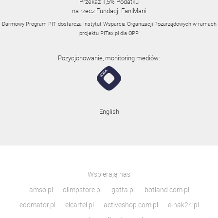
Przekaż 1,5% Podatku
na rzecz Fundacji FaniMani
Darmowy Program PIT dostarcza Instytut Wsparcia Organizacji Pozarządowych w ramach
projektu
PITax.pl
dla OPP
Pozycjonowanie, monitoring mediów:
English
Wspierają nas
amso.pl
olimpstore.pl
gatta.pl
botland.com.pl
edomator.pl
elcartel.pl
activeshop.com.pl
e-hak24.pl