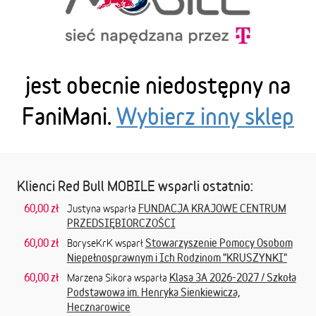
jest obecnie niedostępny na
FaniMani.
Wybierz inny sklep
Klienci Red Bull MOBILE wsparli ostatnio:
60,00 zł
FUNDACJA KRAJOWE CENTRUM
Justyna wsparła
PRZEDSIĘBIORCZOŚCI
60,00 zł
Stowarzyszenie Pomocy Osobom
BoryseKrK wsparł
Niepełnosprawnym i Ich Rodzinom "KRUSZYNKI"
60,00 zł
Klasa 3A 2026-2027 / Szkoła
Marzena Sikora wsparła
Podstawowa im. Henryka Sienkiewicza,
Hecznarowice