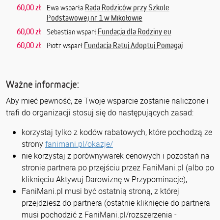
60,00 zł
Rada Rodziców przy Szkole
Ewa wsparła
Podstawowej nr 1 w Mikołowie
60,00 zł
Fundacja dla Rodziny eu
Sebastian wsparł
60,00 zł
Fundacja Ratuj Adoptuj Pomagaj
Piotr wsparł
Ważne informacje:
Aby mieć pewność, że Twoje wsparcie zostanie naliczone i
trafi do organizacji stosuj się do następujących zasad:
korzystaj tylko z kodów rabatowych, które pochodzą ze
strony
fanimani.pl/okazje/
nie korzystaj z porównywarek cenowych i pozostań na
stronie partnera po przejściu przez FaniMani.pl (albo po
kliknięciu Aktywuj Darowiznę w Przypominacje),
FaniMani.pl musi być ostatnią stroną, z której
przejdziesz do partnera (ostatnie kliknięcie do partnera
musi pochodzić z FaniMani.pl/rozszerzenia -