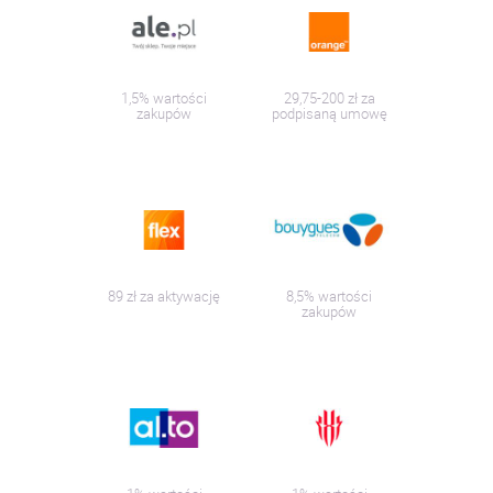
1,5% wartości
29,75-200 zł za
zakupów
podpisaną umowę
89 zł za aktywację
8,5% wartości
zakupów