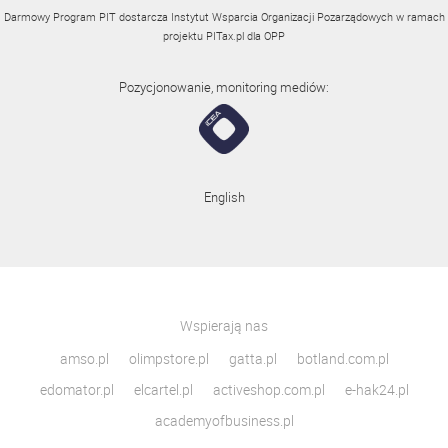
Darmowy Program PIT dostarcza Instytut Wsparcia Organizacji Pozarządowych w ramach
projektu
PITax.pl
dla OPP
Pozycjonowanie, monitoring mediów:
English
Wspierają nas
amso.pl
olimpstore.pl
gatta.pl
botland.com.pl
edomator.pl
elcartel.pl
activeshop.com.pl
e-hak24.pl
academyofbusiness.pl