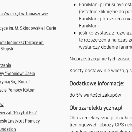
FaniMani.pl musi być osta
(ostatnie kliknięcie do p
la Zwierząt w Tomaszowie
FaniMani.pl/rozszerzenia 
FaniMani
ące im. M. Skłodowskiej-Curie
jeśli korzystasz z rozwią
te rozszerzenia na czas 
um Ogólnokształcące im.
wystarczy dodanie fanima
 Słupsk
Nieprzestrzeganie tych zasad
rzenia
Koszty dostawy nie wliczają s
wy "Sobniów" Jasło
ymaj Się, Kocie!
Dodatkowe informacje:
dacja Pomocy Kotom
do 5% wartości zakupów
ów
Obroza-elektryczna.pl
ierząt "Przytul Psa"
Obroza-elektryczna.pl działa 
eski Instytut Pomocy
treningowych, obroży GPS i el
undation
znajdują się smart produkty,