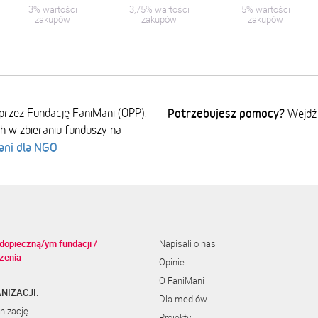
3% wartości
3,75% wartości
5% wartości
zakupów
zakupów
zakupów
przez Fundację FaniMani (OPP).
Potrzebujesz pomocy?
Wejdź
ch w zbieraniu funduszy na
ani dla NGO
dopieczną/ym fundacji /
Napisali o nas
zenia
Opinie
O FaniMani
NIZACJI:
Dla mediów
nizację
Projekty