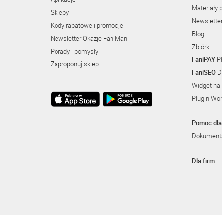
Materiały 
Sklepy
Newslette
Kody rabatowe i promocje
Blog
Newsletter Okazje FaniMani
Zbiórki
Porady i pomysły
FaniPAY
Pł
Zaproponuj sklep
FaniSEO
Da
Widget na 
Plugin Wo
Pomoc dla 
Dokumenta
Dla firm