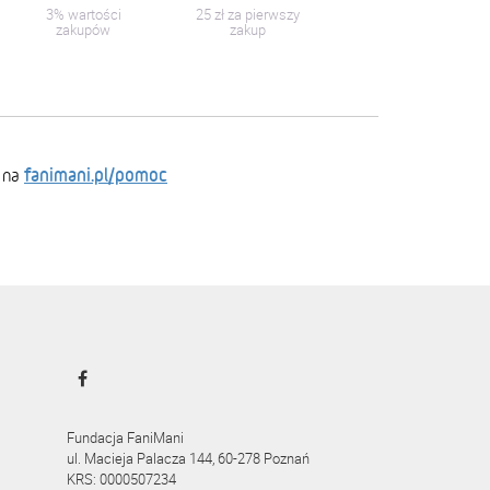
3% wartości
25 zł za pierwszy
zakupów
zakup
fanimani.pl/pomoc
 na
Fundacja FaniMani
ul. Macieja Palacza 144, 60-278 Poznań
KRS: 0000507234