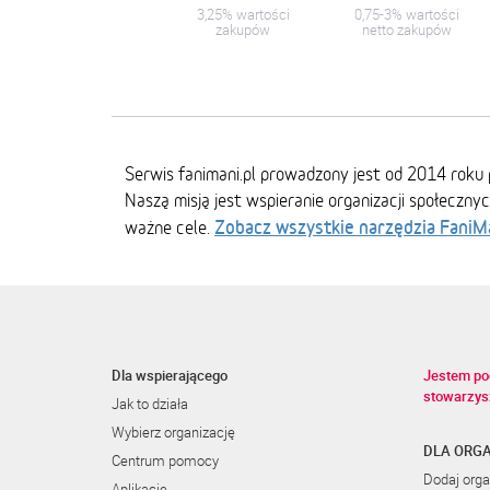
3,25% wartości
0,75-3% wartości
zakupów
netto zakupów
Serwis fanimani.pl prowadzony jest od 2014 roku 
Naszą misją jest wspieranie organizacji społeczny
Zobacz wszystkie narzędzia FaniM
ważne cele.
Dla wspierającego
Jestem po
stowarzys
Jak to działa
Wybierz organizację
DLA ORGA
Centrum pomocy
Dodaj orga
Aplikacje