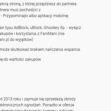
tnią stroną, z której przejdziesz do partnera
artnera musi pochodzić z
- Przypominajki albo aplikacji mobilnej
zań typu AdBlock, uBlock, Ghostery itp. - wyłącz
zakupów i korzystania z FaniMani (nie
ni.pl do wyjątków)
 może skutkować brakiem naliczenia wsparcia.
ię do wartości zakupów.
od 2013 roku i zajmuje się sprzedażą obroży
ektronicznych ogrodzeń. Ponadto w ofercie
 automatyczne dozowniki, kamery i zabawki.