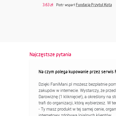
3.63 zł
Fundacja Przytul Kota
Piotr wsparł
Najczęstsze pytania
Na czym polega kupowanie przez serwis F
Dzięki FaniMani.pl możesz bezpłatnie pom
zakupów w internecie. Wystarczy, że prz
Darowiznę (1 kliknięcie!), a określony na 
trafi do organizacji, którą wybierzesz. W
- Ty masz produkt w tej samej cenie, organ
internetowy zdobywa lojalnych klientów