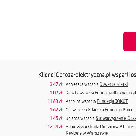
Klienci Obroza-elektryczna.pl wsparli os
3.47 zł
Otwarte Klatki
Agnieszka wsparła
1.07 zł
Fundacja dla Zwierząt
Renata wsparła
11.83 zł
Fundacja JOKOT
Karolina wsparła
1.62 zł
Gdańska Fundacja Pomoc
Ola wsparła
1.45 zł
Stowarzyszenie Ocza
Jolanta wsparła
12.34 zł
Rada Rodziców VI Liceu
Artur wsparł
Reytana w Warszawie