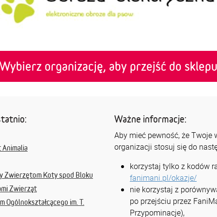
Wybierz organizację, aby przejść do sklep
tatnio:
Ważne informacje:
Aby mieć pewność, że Twoje ws
organizacji stosuj się do nas
 Animalia
korzystaj tylko z kodów 
y Zwierzętom Koty spod Bloku
fanimani.pl/okazje/
mi Zwierząt
nie korzystaj z porównyw
po przejściu przez FaniMa
m Ogólnokształcącego im. T.
Przypominacje),