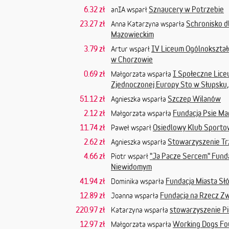
6.32 zł
Sznaucery w Potrzebie
anIA wsparł
23.27 zł
Schronisko d
Anna Katarzyna wsparła
Mazowieckim
3.79 zł
IV Liceum Ogólnokształc
Artur wsparł
w Chorzowie
0.69 zł
I Społeczne Lice
Małgorzata wsparła
Zjednoczonej Europy Sto w Słupsku,
51.12 zł
Szczep Wilanów
Agnieszka wsparła
2.12 zł
Fundacja Psie Ma
Małgorzata wsparła
11.74 zł
Osiedlowy Klub Sporto
Paweł wsparł
2.62 zł
Stowarzyszenie Trz
Agnieszka wsparła
4.66 zł
"Ja Pacze Sercem" Fun
Piotr wsparł
Niewidomym
41.94 zł
Fundacja Miasta Sł
Dominika wsparła
12.89 zł
Fundacja na Rzecz Zw
Joanna wsparła
220.97 zł
stowarzyszenie Pi
Katarzyna wsparła
12.97 zł
Working Dogs Fo
Małgorzata wsparła