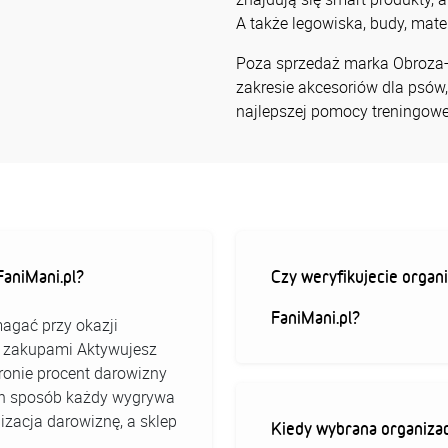
A także legowiska, budy, mate
Poza sprzedaż marka Obroza-e
zakresie akcesoriów dla psów,
najlepszej pomocy treningowe
aniMani.pl?
Czy weryfikujecie organi
FaniMani.pl?
agać przy okazji
ed zakupami Aktywujesz
stronie procent darowizny
 ten sposób każdy wygrywa
izacja darowiznę, a sklep
Kiedy wybrana organizac