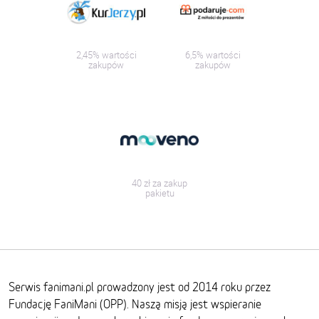
2,45% wartości
6,5% wartości
zakupów
zakupów
40 zł za zakup
pakietu
Serwis fanimani.pl prowadzony jest od 2014 roku przez
Fundację FaniMani (OPP). Naszą misją jest wspieranie