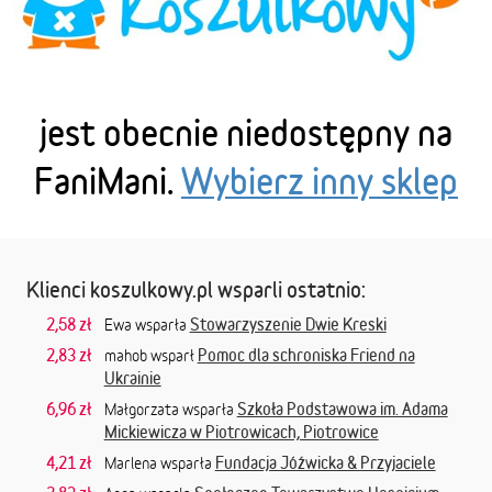
jest obecnie niedostępny na
FaniMani.
Wybierz inny sklep
Klienci koszulkowy.pl wsparli ostatnio:
2,58 zł
Stowarzyszenie Dwie Kreski
Ewa wsparła
2,83 zł
Pomoc dla schroniska Friend na
mahob wsparł
Ukrainie
6,96 zł
Szkoła Podstawowa im. Adama
Małgorzata wsparła
Mickiewicza w Piotrowicach, Piotrowice
4,21 zł
Fundacja Jóźwicka & Przyjaciele
Marlena wsparła