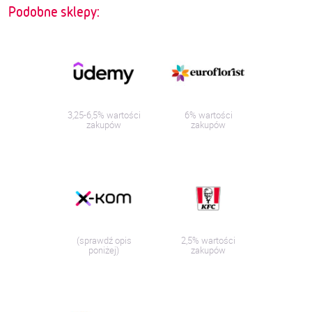
Podobne sklepy:
3,25-6,5% wartości
6% wartości
zakupów
zakupów
(sprawdź opis
2,5% wartości
poniżej)
zakupów