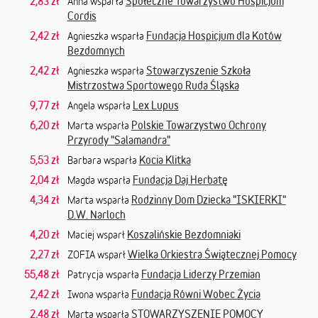
2,83 zł
Społeczne Towarzystwo Hospicjum
Anna wsparła
Cordis
2,42 zł
Fundacja Hospicjum dla Kotów
Agnieszka wsparła
Bezdomnych
2,42 zł
Stowarzyszenie Szkoła
Agnieszka wsparła
Mistrzostwa Sportowego Ruda Śląska
9,77 zł
Lex Lupus
Angela wsparła
6,20 zł
Polskie Towarzystwo Ochrony
Marta wsparła
Przyrody "Salamandra"
5,53 zł
Kocia Klitka
Barbara wsparła
2,04 zł
Fundacja Daj Herbatę
Magda wsparła
4,34 zł
Rodzinny Dom Dziecka "ISKIERKI"
Marta wsparła
D.W. Narloch
4,20 zł
Koszalińskie Bezdomniaki
Maciej wsparł
2,27 zł
Wielka Orkiestra Świątecznej Pomocy
ZOFIA wsparł
55,48 zł
Fundacja Liderzy Przemian
Patrycja wsparła
2,42 zł
Fundacja Równi Wobec Życia
Iwona wsparła
2,48 zł
STOWARZYSZENIE POMOCY
Marta wsparła