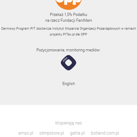
Przekaż 1,5% Podatku
na rzecz Fundacji FaniMani
Darmowy Program PIT dostarcza Instytut Wsparcia Organizacji Pozarządowych w ramach
projektu
PITax.pl
dla OPP
Pozycjonowanie, monitoring mediów:
English
Wspierają nas
amso.pl
olimpstore.pl
gatta.pl
botland.com.pl