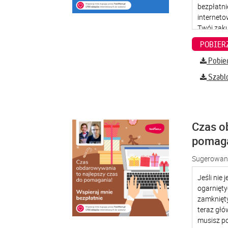
Pobier
Szabl
Czas o
pomag
Sugerowana