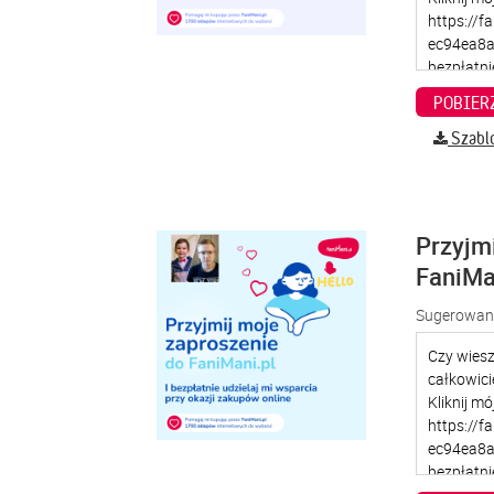
Szabl
Przyjm
FaniMa
Sugerowana