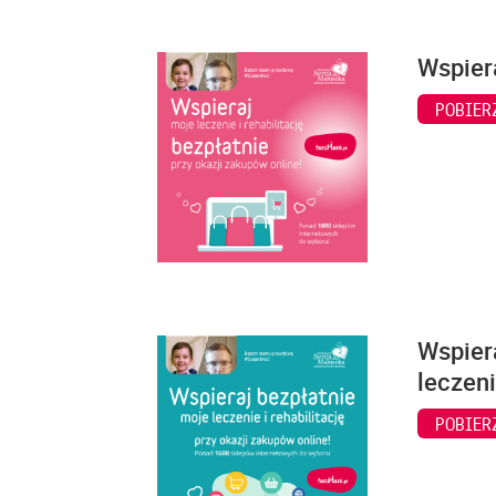
Wspiera
POBIER
Wspiera
leczeni
POBIER