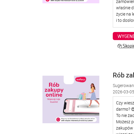
WYGENE
Skopiu
Rób za
Sugerowana
2026-03-05