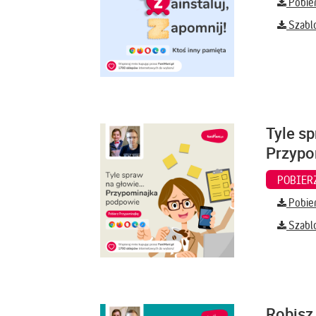
Pobier
Szabl
Tyle sp
Przypo
Pobier
Szabl
Robisz 