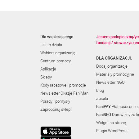
Dla wspierającego
Jestem podopieczną/y
fundacji / stowarzyszen
Jak to działa
Wybierz organizację
DLA ORGANIZACJI:
Centrum pomocy
Dodaj organizację
Aplikacje
Materiały promocyjne
Sklepy
Newsletter NGO
Kody rabatowe i promocje
Blog
Newsletter Okazje FaniMani
Zbiórki
Porady i pomysły
FaniPAY
Płatności onlin
Zaproponuj sklep
FaniSEO
Darowizny za li
Widget na stronę
Plugin WordPress