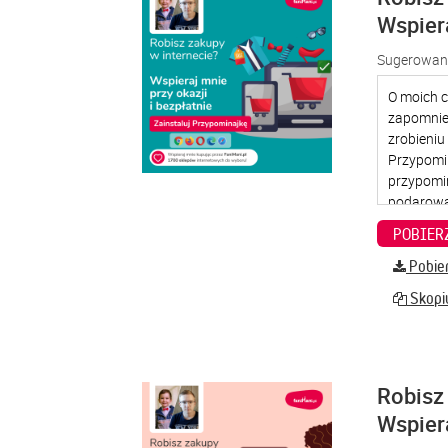
Wspier
Sugerowana
Pobier
Skopiu
Robisz 
Wspier