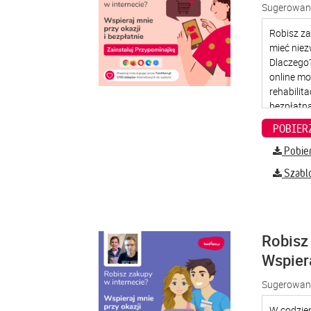
Sugerowana
Pobier
Szabl
Robisz 
Wspier
Sugerowana