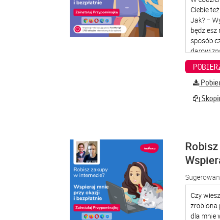
Pobier
Skopiu
Robisz 
Wspier
Sugerowana