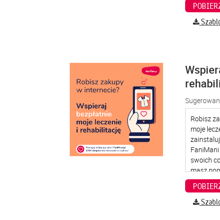
Szabl
Wspier
rehabil
Sugerowana
Szabl