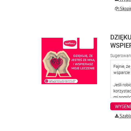
Skopiu
DZIĘKU
WSPIE
Sugerowana
WYGENE
Szabl