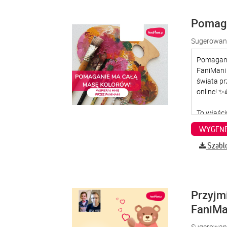
Pomaga
Sugerowana
WYGENE
Szabl
Przyjm
FaniMa
Sugerowana