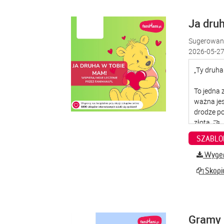
Ja dru
Sugerowana
2026-05-27
SZABLO
Wygene
Skopiu
Gramy 