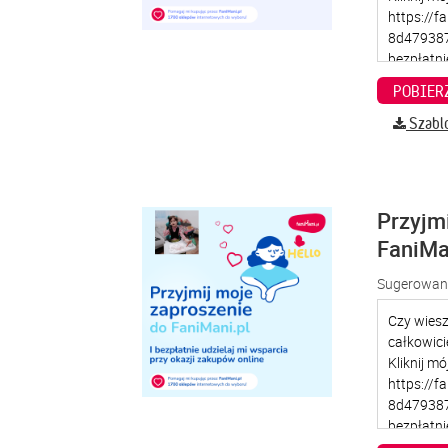
Szabl
Przyjm
FaniMa
Sugerowana