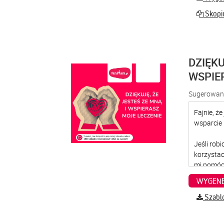
Skopiu
DZIĘKU
WSPIE
Sugerowana
WYGENE
Szabl