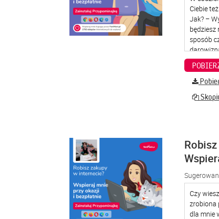
Pobier
Skopiu
Robisz 
Wspier
Sugerowana