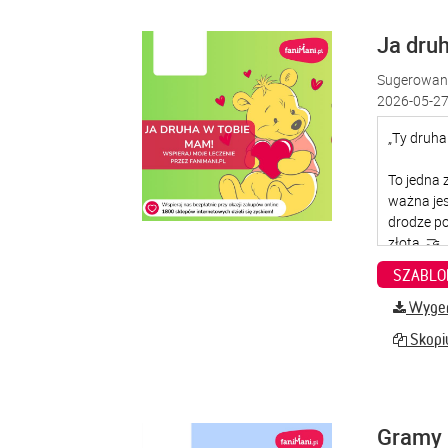
Ja dru
Sugerowana
2026-05-27
SZABLO
Wygene
Skopiu
Gramy 