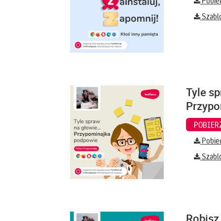
Pobier
Szabl
Tyle sp
Przypo
Pobier
Szabl
Robisz 