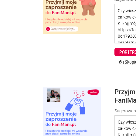
POBIER
Skopiu
Przyjm
FaniMa
Sugerowana