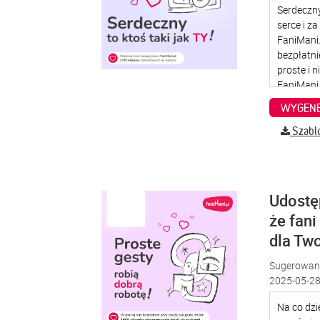
WYGENE
Szabl
Udostę
że fani
dla Two
Sugerowana
2025-05-28