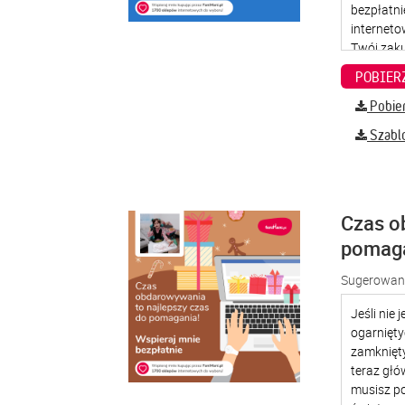
Pobier
Szabl
Czas o
pomag
Sugerowana