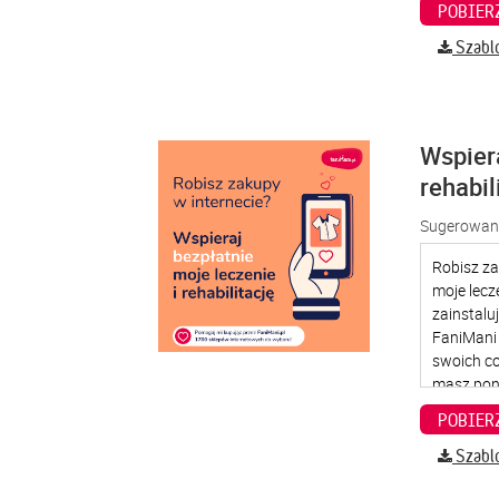
Szabl
Wspier
rehabil
Sugerowana
Szabl