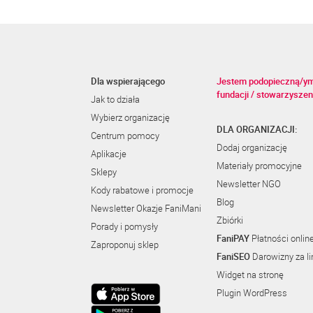
Dla wspierającego
Jestem podopieczną/y
fundacji / stowarzyszen
Jak to działa
Wybierz organizację
DLA ORGANIZACJI:
Centrum pomocy
Dodaj organizację
Aplikacje
Materiały promocyjne
Sklepy
Newsletter NGO
Kody rabatowe i promocje
Blog
Newsletter Okazje FaniMani
Zbiórki
Porady i pomysły
FaniPAY
Płatności onlin
Zaproponuj sklep
FaniSEO
Darowizny za li
Widget na stronę
Plugin WordPress