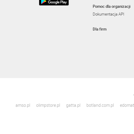
Pomoc dla organizacji
Dokumentacja API
Dla firm
amso.pl
olimpstore.pl
gatta.pl
botland.com.pl
edomato