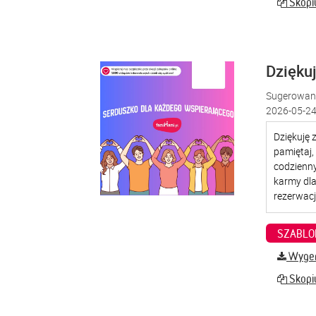
Skopiu
Dzięku
Sugerowana
2026-05-24
SZABLO
Wygene
Skopiu