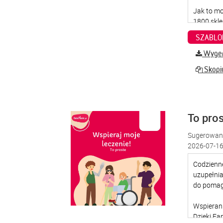
SZABLO
Wygene
Skopiu
To pro
Sugerowana
2026-07-16