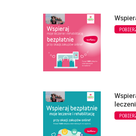
Wspiera
POBIER
Wspiera
leczeni
POBIER