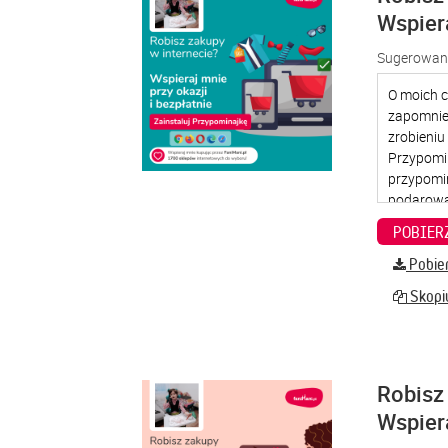
Wspier
Sugerowana
Pobier
Skopiu
Robisz 
Wspier