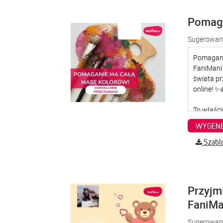
Pomaga
Sugerowana
WYGENE
Szabl
Przyjm
FaniMa
Sugerowana