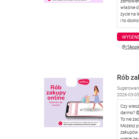
WYGENE
Skopiu
Rób za
Sugerowana
2026-03-05