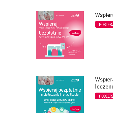
Wspiera
POBIER
Wspiera
leczeni
POBIER