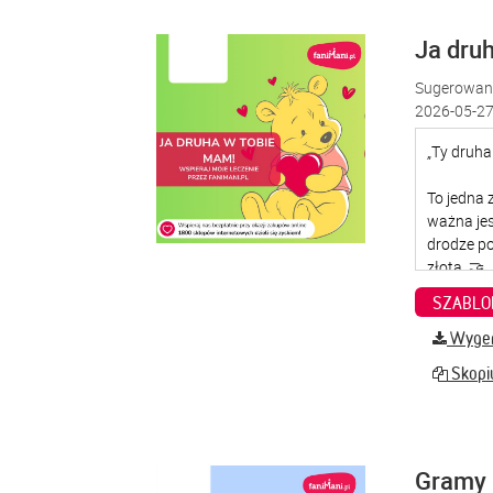
Ja dru
Sugerowana
2026-05-27
SZABLO
Wygene
Skopiu
Gramy 