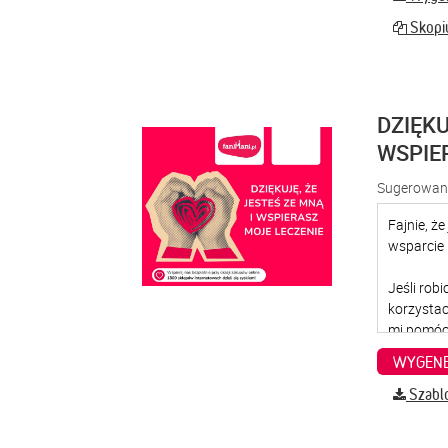
Skopiu
DZIĘKU
WSPIE
Sugerowana
WYGENE
Szabl