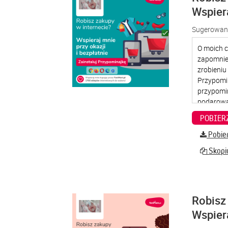
Wspier
Sugerowana
Pobier
Skopiu
Robisz 
Wspier