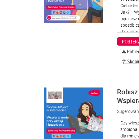
Pobier
Skopiu
Robisz 
Wspier
Sugerowana