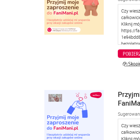
POBIER
Skopiu
Przyjm
FaniMa
Sugerowana