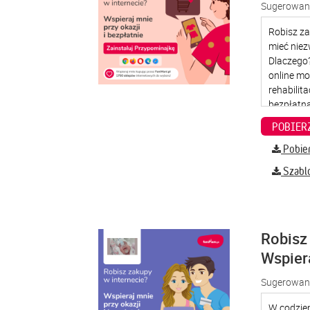
Sugerowana
Pobier
Szabl
Robisz 
Wspier
Sugerowana