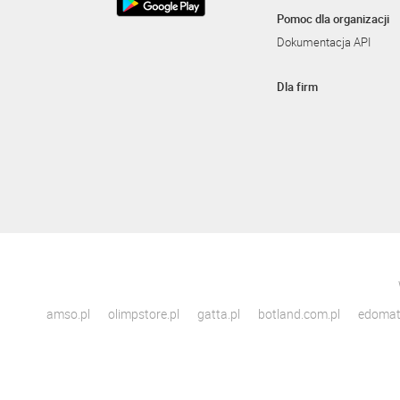
Pomoc dla organizacji
Dokumentacja API
Dla firm
amso.pl
olimpstore.pl
gatta.pl
botland.com.pl
edomato