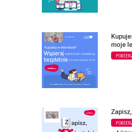
Kupuje
moje le
POBIER
Zapisz,