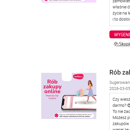
WYGENE
Skopiu
Rób za
Sugerowana
2026-03-05