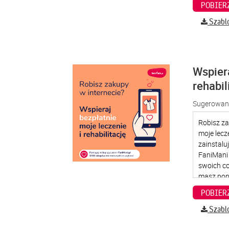
Szabl
Wspier
rehabil
Sugerowana
Szabl