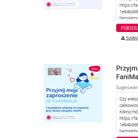
Szabl
Przyjm
FaniMa
Sugerowana