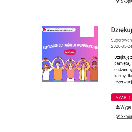
Skopiu
Dzięku
Sugerowana
2026-05-24
SZABLO
Wygene
Skopiu