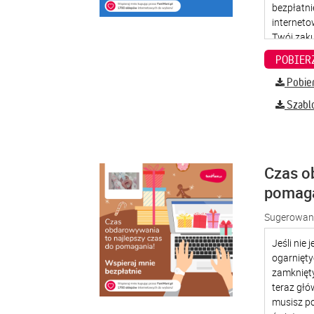
Pobier
Szabl
Czas o
pomag
Sugerowana