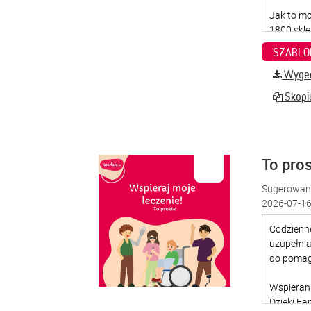
SZABLO
Wygene
Skopiu
To pro
Sugerowana
2026-07-16