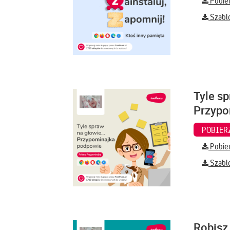
Pobier
Szabl
Tyle sp
Przypo
Pobier
Szabl
Robisz 