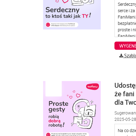
WYGENE
Szabl
Udostę
że fani
dla Two
Sugerowana
2025-05-28