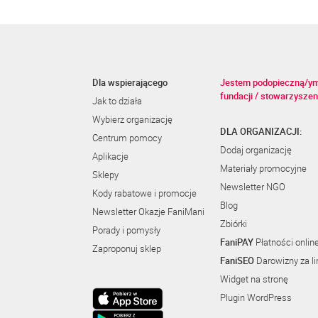
Dla wspierającego
Jestem podopieczną/y
fundacji / stowarzyszen
Jak to działa
Wybierz organizację
DLA ORGANIZACJI:
Centrum pomocy
Dodaj organizację
Aplikacje
Materiały promocyjne
Sklepy
Newsletter NGO
Kody rabatowe i promocje
Blog
Newsletter Okazje FaniMani
Zbiórki
Porady i pomysły
FaniPAY
Płatności onlin
Zaproponuj sklep
FaniSEO
Darowizny za li
Widget na stronę
Plugin WordPress