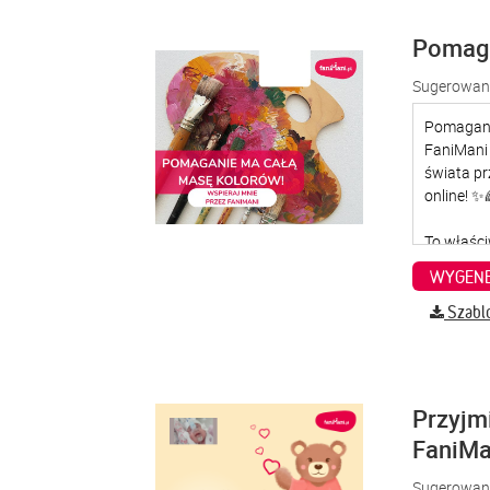
Pomaga
Sugerowana
WYGENE
Szabl
Przyjm
FaniMa
Sugerowana