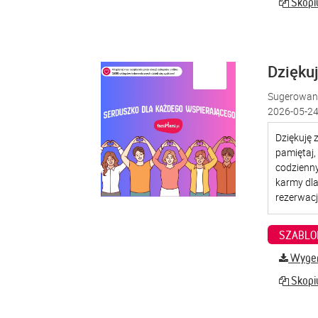
Skopiu
Dzięku
Sugerowana
2026-05-24
SZABLO
Wygene
Skopiu