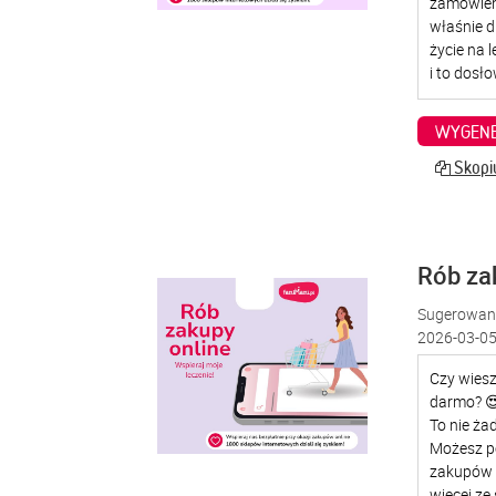
WYGENE
Skopiu
Rób za
Sugerowana
2026-03-05