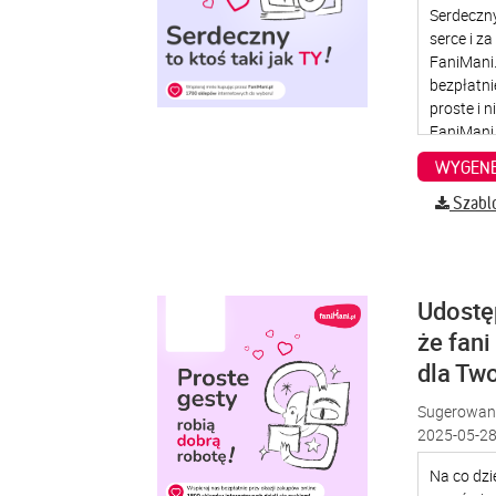
WYGENE
Szabl
Udostę
że fani
dla Two
Sugerowana
2025-05-28