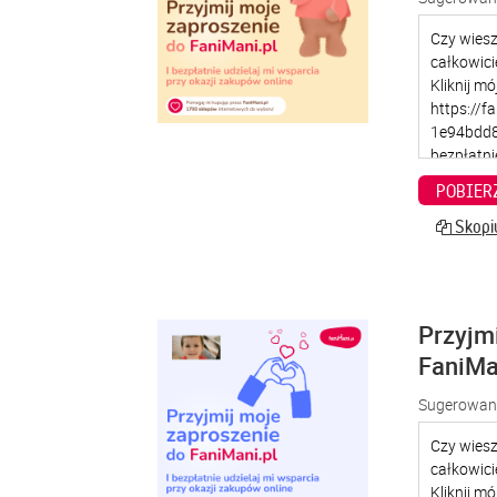
POBIER
Skopiu
Przyjm
FaniMa
Sugerowana