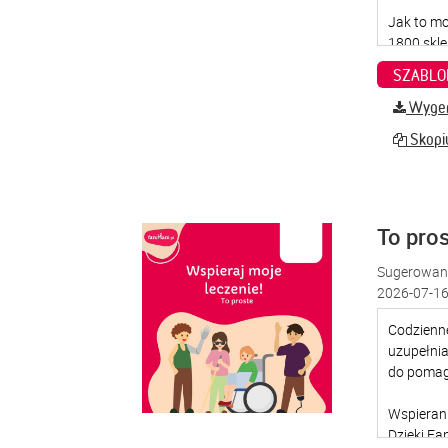
SZABLO
Wygene
Skopiu
To pro
Sugerowana
2026-07-16