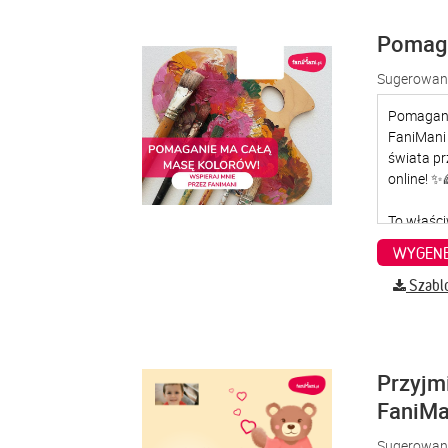
Pomaga
Sugerowana
WYGENE
Szabl
Przyjm
FaniMa
Sugerowana