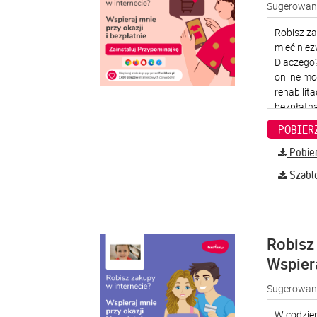
Sugerowana
Pobier
Szabl
Robisz 
Wspier
Sugerowana