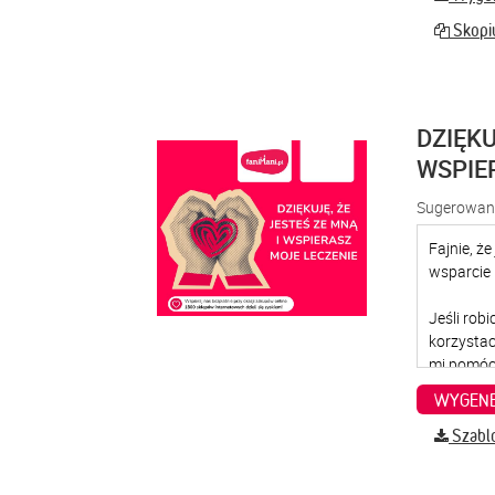
Skopiu
DZIĘKU
WSPIE
Sugerowana
WYGENE
Szabl