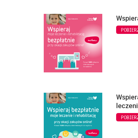
Wspiera
POBIER
Wspiera
leczeni
POBIER