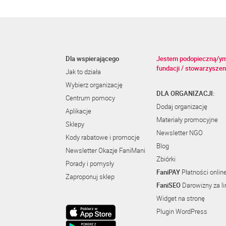
Dla wspierającego
Jestem podopieczną/y
fundacji / stowarzyszen
Jak to działa
Wybierz organizację
DLA ORGANIZACJI:
Centrum pomocy
Dodaj organizację
Aplikacje
Materiały promocyjne
Sklepy
Newsletter NGO
Kody rabatowe i promocje
Blog
Newsletter Okazje FaniMani
Zbiórki
Porady i pomysły
FaniPAY
Płatności onlin
Zaproponuj sklep
FaniSEO
Darowizny za li
Widget na stronę
Plugin WordPress