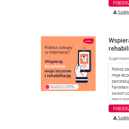
Szabl
Wspier
rehabil
Sugerowana
Szabl