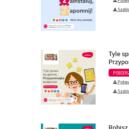
Pobier
Szabl
Tyle sp
Przypo
Pobier
Szabl
Robisz 