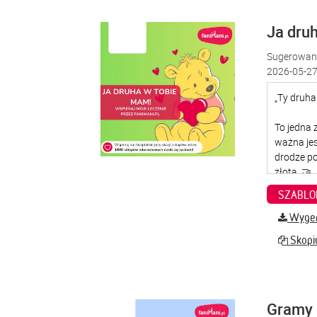
Ja dru
Sugerowana
2026-05-27
SZABLO
Wygene
Skopiu
Gramy 