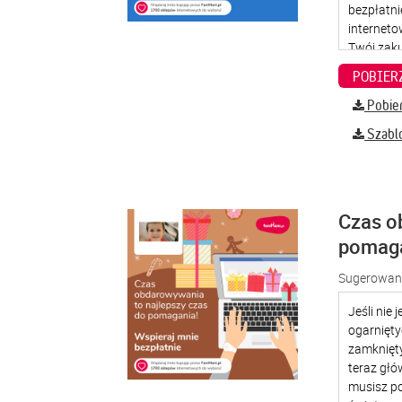
Pobier
Szabl
Czas o
pomag
Sugerowana