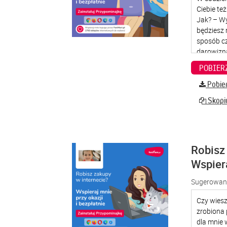
Pobier
Skopiu
Robisz 
Wspier
Sugerowana