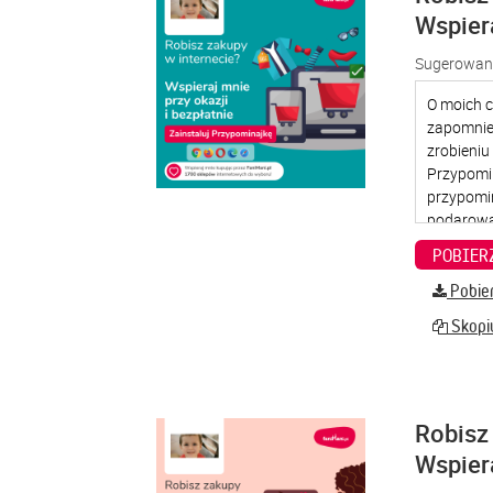
Wspier
Sugerowana
Pobier
Skopiu
Robisz 
Wspier