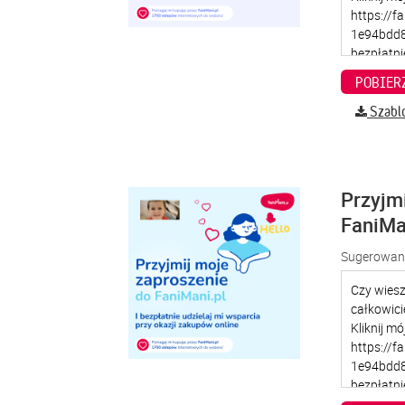
Szabl
Przyjm
FaniMa
Sugerowana