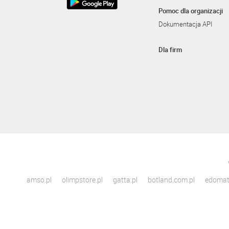
Pomoc dla organizacji
Dokumentacja API
Dla firm
amso.pl
olimpstore.pl
gatta.pl
botland.com.pl
edomato