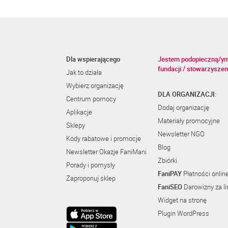
Dla wspierającego
Jestem podopieczną/y
fundacji / stowarzyszen
Jak to działa
Wybierz organizację
DLA ORGANIZACJI:
Centrum pomocy
Dodaj organizację
Aplikacje
Materiały promocyjne
Sklepy
Newsletter NGO
Kody rabatowe i promocje
Blog
Newsletter Okazje FaniMani
Zbiórki
Porady i pomysły
FaniPAY
Płatności onlin
Zaproponuj sklep
FaniSEO
Darowizny za li
Widget na stronę
Plugin WordPress