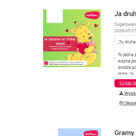
Ja dru
Sugerowana
2026-05-27
SZABLO
Wygene
Skopiu
Gramy 