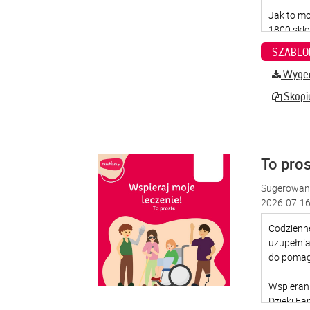
SZABLO
Wygene
Skopiu
To pro
Sugerowana
2026-07-16