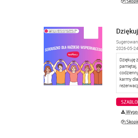
Skopiu
Dzięku
Sugerowana
2026-05-24
SZABLO
Wygene
Skopiu