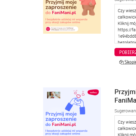
POBIER
Skopiu
Przyjm
FaniMa
Sugerowana