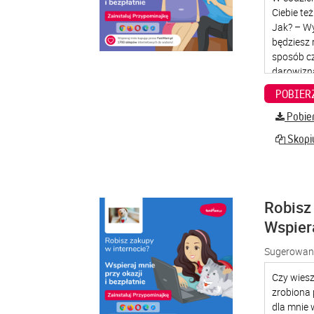
Pobier
Skopiu
Robisz 
Wspier
Sugerowana