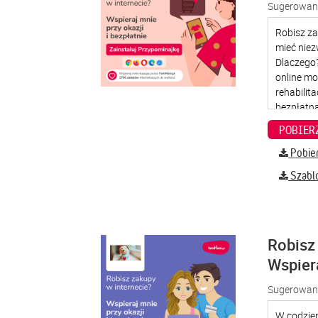
Sugerowana
Pobier
Szabl
Robisz 
Wspier
Sugerowana