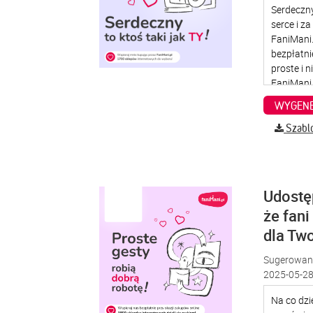
WYGENE
Szabl
Udostę
że fani
dla Two
Sugerowana
2025-05-28