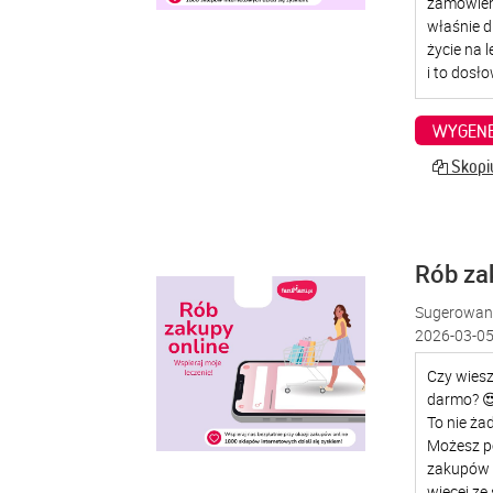
WYGENE
Skopiu
Rób za
Sugerowana
2026-03-05