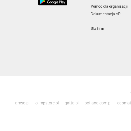
Pomoc dla organizacji
Dokumentacja API
Dla firm
amso.pl
olimpstore.pl
gatta.pl
botland.com.pl
edomato