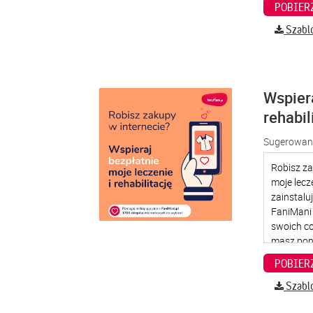
Szabl
Wspier
rehabil
Sugerowana
Szabl