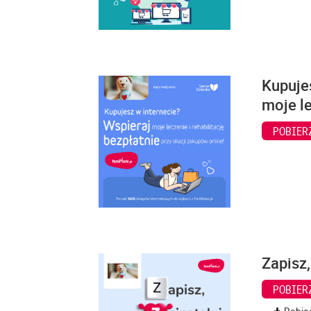
Kupuje
moje le
POBIER
Zapisz,