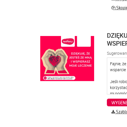
Skopiu
DZIĘKU
WSPIE
Sugerowana
WYGENE
Szabl