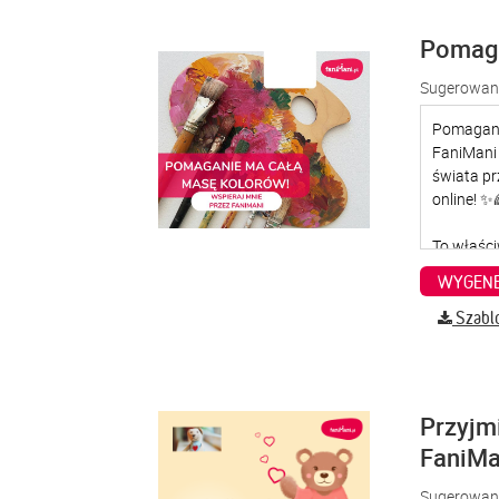
Pomaga
Sugerowana
WYGENE
Szabl
Przyjm
FaniMa
Sugerowana