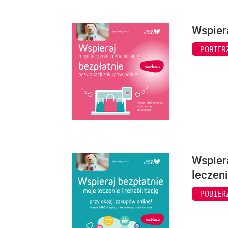
Wspiera
POBIER
Wspiera
leczeni
POBIER