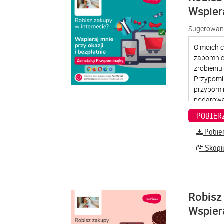
Wspier
Sugerowana
Pobier
Skopiu
Robisz 
Wspier