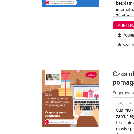
Pobier
Szabl
Czas o
pomag
Sugerowana