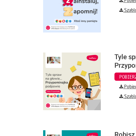
Pobier
Szabl
Tyle sp
Przypo
Pobier
Szabl
Robisz 