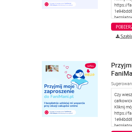
Szabl
Przyjm
FaniMa
Sugerowana