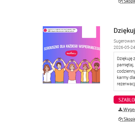
Skopiu
Dzięku
Sugerowana
2026-05-24
SZABLO
Wygene
Skopiu