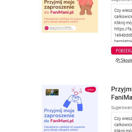
POBIER
Skopiu
Przyjm
FaniMa
Sugerowana