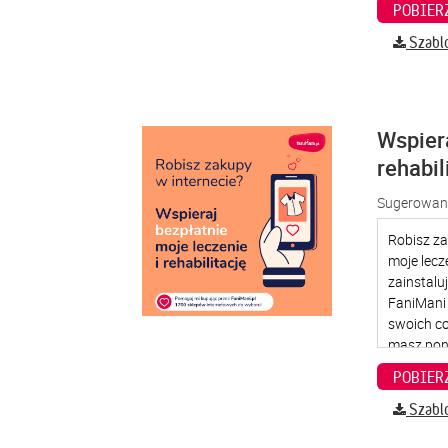
Szabl
Wspier
rehabil
Sugerowana
Szabl