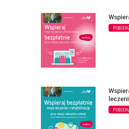
Wspiera
POBIER
Wspiera
leczeni
POBIER