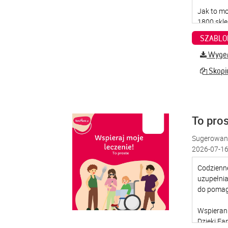
SZABLO
Wygene
Skopiu
To pro
Sugerowana
2026-07-16