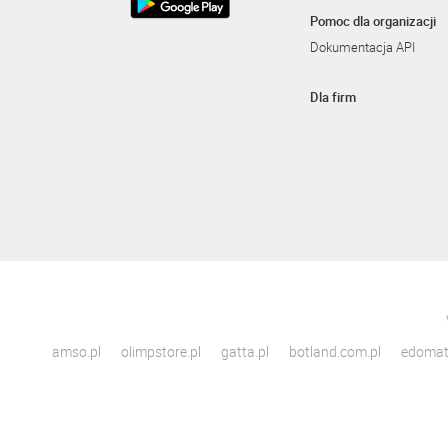
Pomoc dla organizacji
Dokumentacja API
Dla firm
amso.pl
olimpstore.pl
gatta.pl
botland.com.pl
edomato