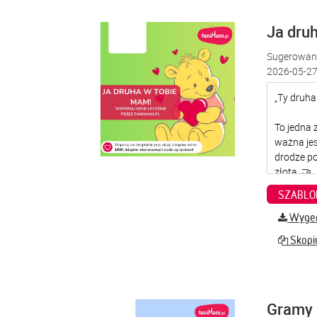
Ja dru
Sugerowana
2026-05-27
SZABLO
Wygene
Skopiu
Gramy 