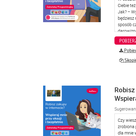
Pobier
Skopiu
Robisz 
Wspier
Sugerowana