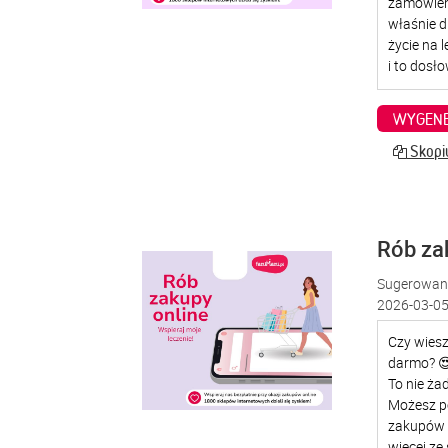
WYGENE
Skopiu
Rób za
Sugerowana
2026-03-05