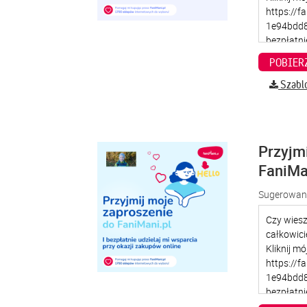
Szabl
Przyjm
FaniMa
Sugerowana