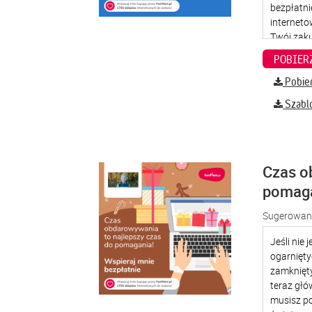
Pobier
Szabl
Czas o
pomag
Sugerowana