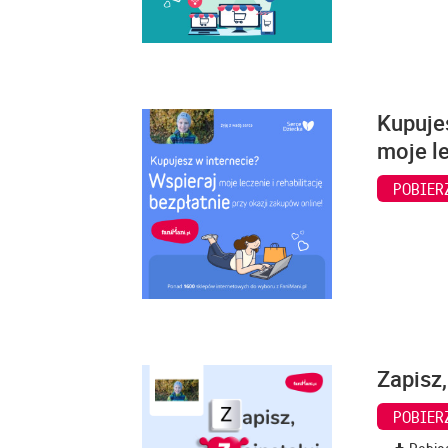
Kupuje
moje le
POBIER
Zapisz,