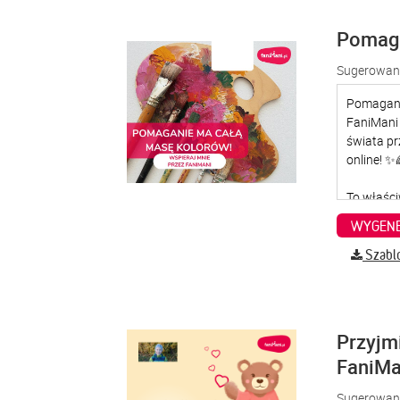
Pomaga
Sugerowana
WYGENE
Szabl
Przyjm
FaniMa
Sugerowana