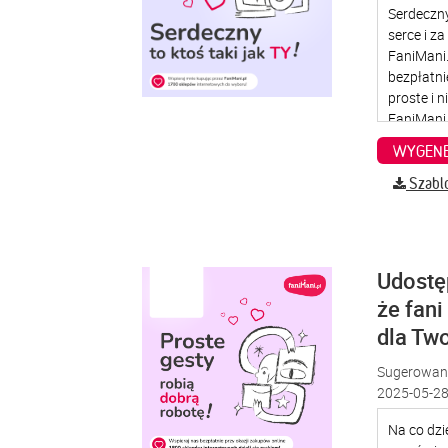
WYGENE
Szabl
Udostę
że fani
dla Two
Sugerowana
2025-05-28