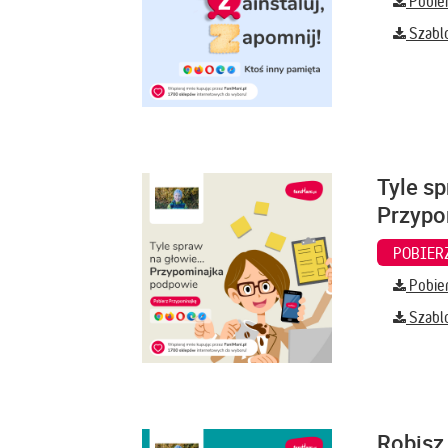
Pobier
Szabl
Tyle sp
Przypo
Pobier
Szabl
Robisz 