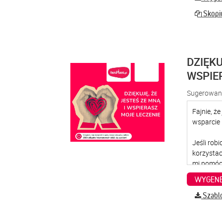
Skopiu
DZIĘKU
WSPIE
Sugerowana
WYGENE
Szabl