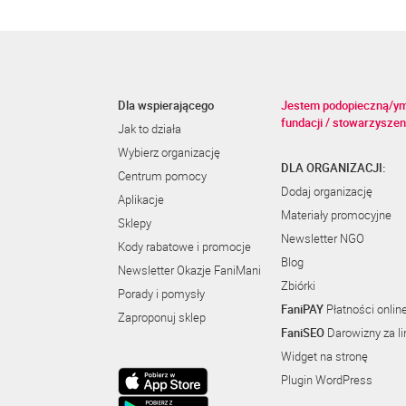
Dla wspierającego
Jestem podopieczną/y
fundacji / stowarzyszen
Jak to działa
Wybierz organizację
DLA ORGANIZACJI:
Centrum pomocy
Dodaj organizację
Aplikacje
Materiały promocyjne
Sklepy
Newsletter NGO
Kody rabatowe i promocje
Blog
Newsletter Okazje FaniMani
Zbiórki
Porady i pomysły
FaniPAY
Płatności onlin
Zaproponuj sklep
FaniSEO
Darowizny za li
Widget na stronę
Plugin WordPress