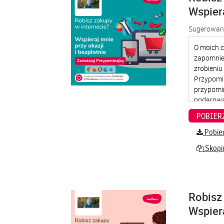
Wspier
Sugerowana
Pobier
Skopiu
Robisz 
Wspier