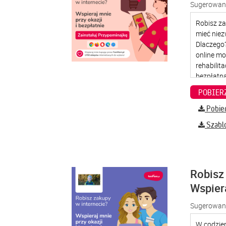
Sugerowana
Pobier
Szabl
Robisz 
Wspier
Sugerowana