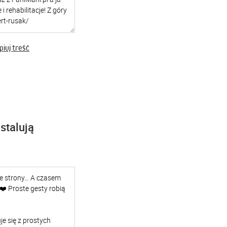
iuj treść
stalują