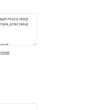
 treść