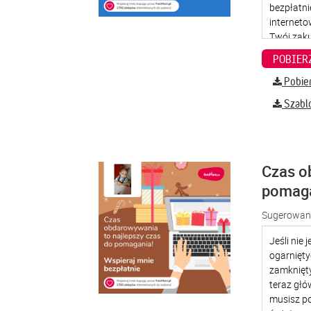
Pobier
Szabl
Czas o
pomag
Sugerowana