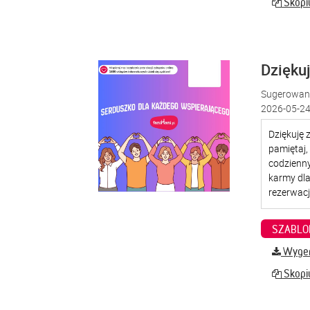
Skopiu
Dzięku
Sugerowana
2026-05-24
SZABLO
Wygene
Skopiu