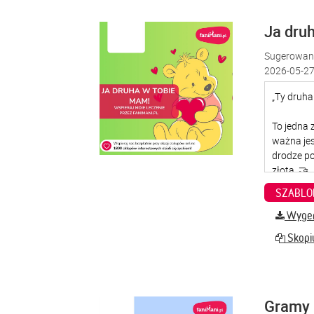
Ja dru
Sugerowana
2026-05-27
SZABLO
Wygene
Skopiu
Gramy 