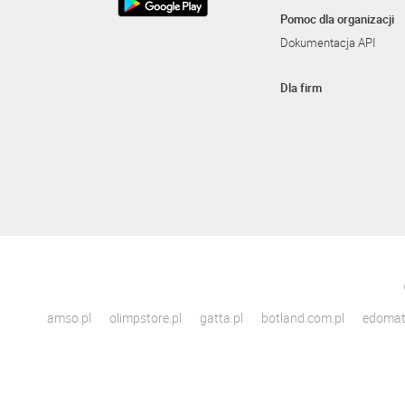
Pomoc dla organizacji
Dokumentacja API
Dla firm
amso.pl
olimpstore.pl
gatta.pl
botland.com.pl
edomato