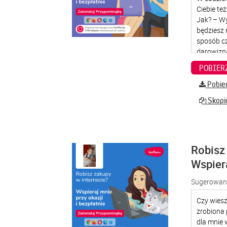
Pobier
Skopiu
Robisz 
Wspier
Sugerowana