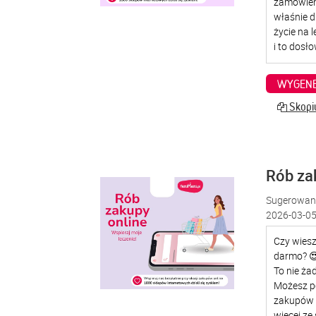
WYGENE
Skopiu
Rób za
Sugerowana
2026-03-05