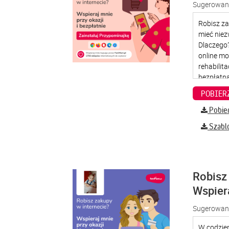
Sugerowana
Pobier
Szabl
Robisz 
Wspier
Sugerowana