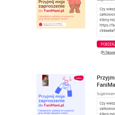
POBIER
Skopiu
Przyjm
FaniMa
Sugerowana