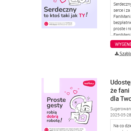
WYGENE
Szabl
Udostę
że fani
dla Two
Sugerowana
2025-05-28