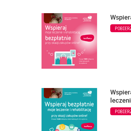
Wspiera
POBIER
Wspiera
leczeni
POBIER