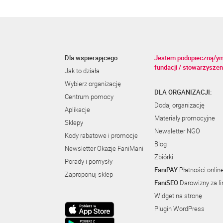
Dla wspierającego
Jestem podopieczną/y
fundacji / stowarzyszen
Jak to działa
Wybierz organizację
DLA ORGANIZACJI:
Centrum pomocy
Dodaj organizację
Aplikacje
Materiały promocyjne
Sklepy
Newsletter NGO
Kody rabatowe i promocje
Blog
Newsletter Okazje FaniMani
Zbiórki
Porady i pomysły
FaniPAY
Płatności onlin
Zaproponuj sklep
FaniSEO
Darowizny za li
Widget na stronę
Plugin WordPress