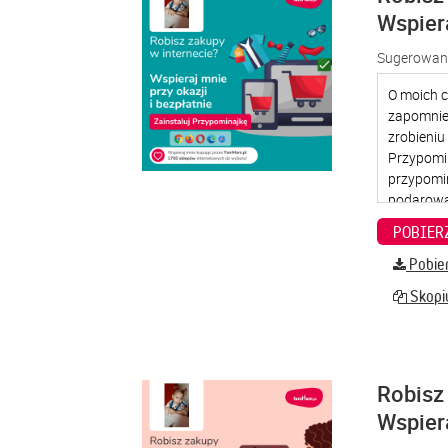
Wspier
Sugerowana
Pobier
Skopiu
Robisz 
Wspier