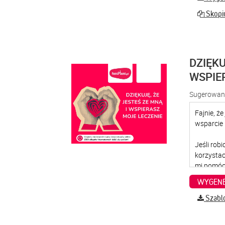
Skopiu
DZIĘKU
WSPIE
Sugerowana
WYGENE
Szabl