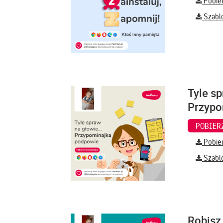
Pobier
Szabl
Tyle sp
Przypo
Pobier
Szabl
Robisz 