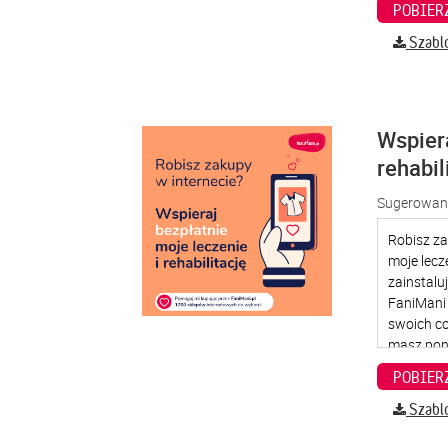
Szabl
Wspier
rehabil
Sugerowana
Szabl