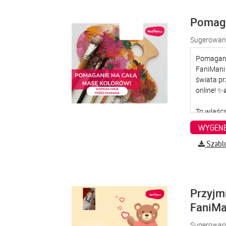
Pomaga
Sugerowana
WYGENE
Szabl
Przyjm
FaniMa
Sugerowana