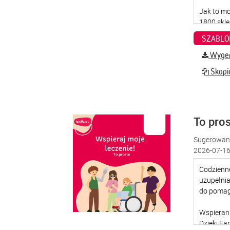
SZABLO
Wygene
Skopiu
To pro
Sugerowana
2026-07-16