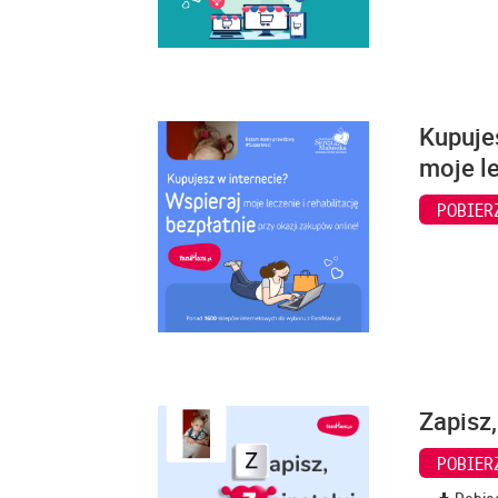
Kupuje
moje le
POBIER
Zapisz,