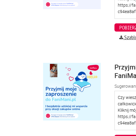
Szabl
Przyjm
FaniMa
Sugerowana