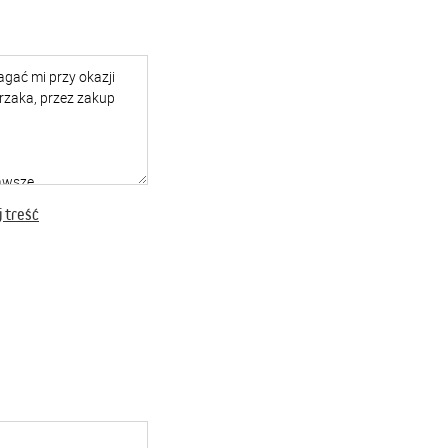
 treść