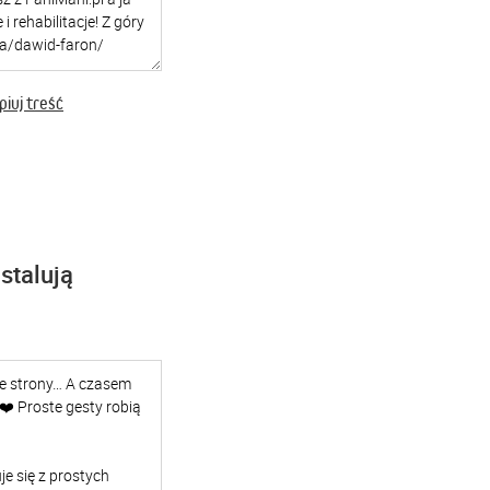
iuj treść
stalują