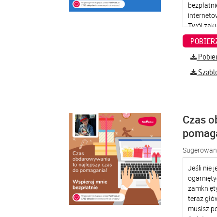
Pobier
Szabl
Czas o
pomag
Sugerowana