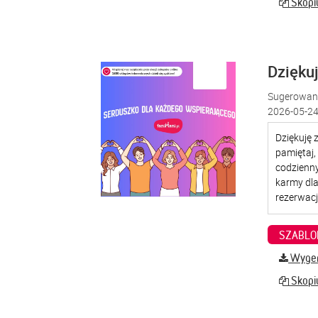
Skopiu
Dzięku
Sugerowana
2026-05-24
SZABLO
Wygene
Skopiu