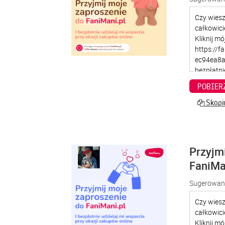
POBIER
Skopiu
Przyjm
FaniMa
Sugerowana