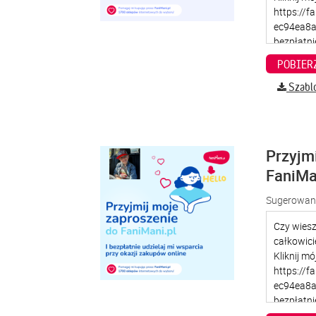
Szabl
Przyjm
FaniMa
Sugerowana