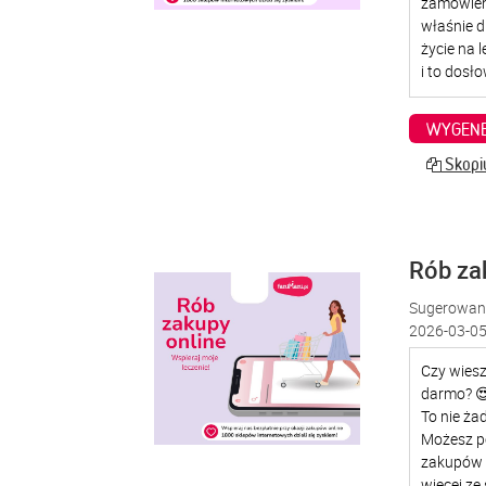
WYGENE
Skopiu
Rób za
Sugerowana
2026-03-05