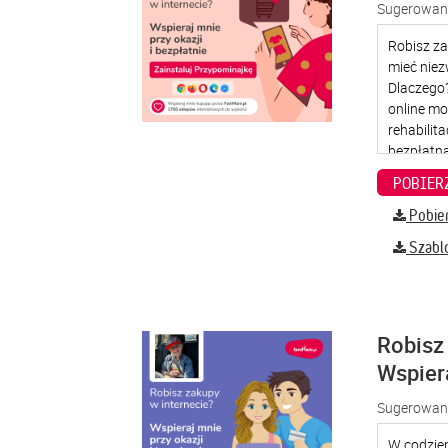
Sugerowana
Pobier
Szabl
Robisz 
Wspier
Sugerowana