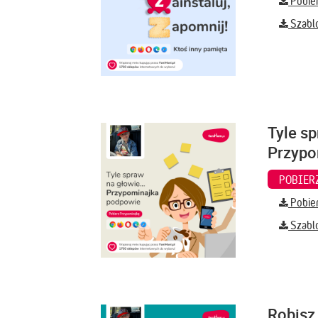
Pobier
Szabl
Tyle sp
Przypo
Pobier
Szabl
Robisz 