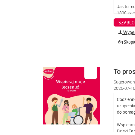
SZABLO
Wygene
Skopiu
To pro
Sugerowana
2026-07-16