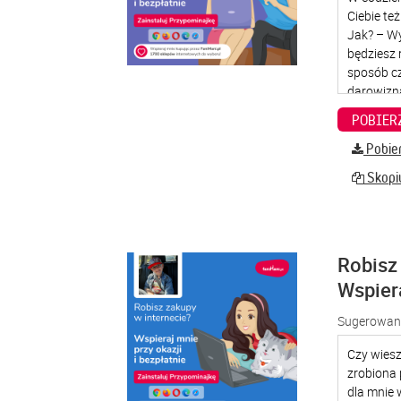
Pobier
Skopiu
Robisz 
Wspier
Sugerowana