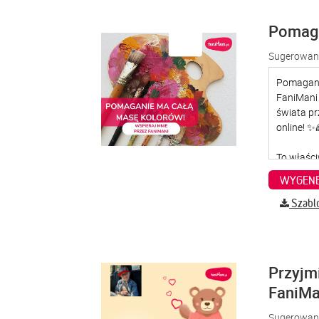
Pomaga
Sugerowana
WYGENE
Szabl
Przyjm
FaniMa
Sugerowana