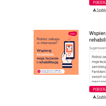
Szabl
Wspier
rehabil
Sugerowana
Szabl