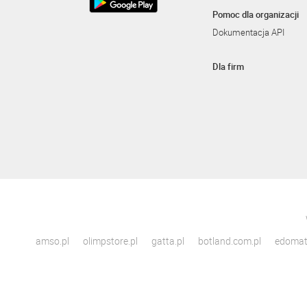
Pomoc dla organizacji
Dokumentacja API
Dla firm
amso.pl
olimpstore.pl
gatta.pl
botland.com.pl
edomato