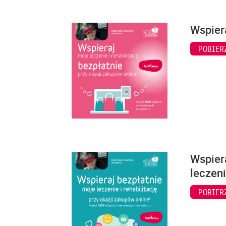
Wspiera
POBIER
Wspiera
leczeni
POBIER