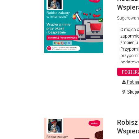
Wspier
Sugerowana
Pobier
Skopiu
Robisz 
Wspier