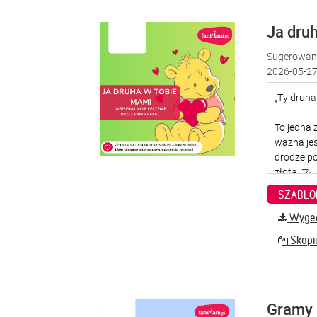
Ja dru
Sugerowana
2026-05-27
SZABLO
Wygene
Skopiu
Gramy 