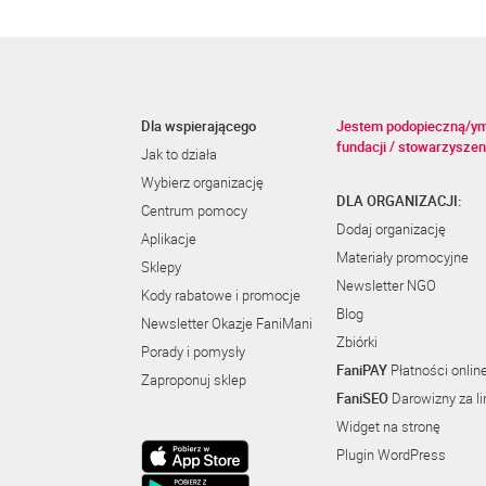
Dla wspierającego
Jestem podopieczną/y
fundacji / stowarzyszen
Jak to działa
Wybierz organizację
DLA ORGANIZACJI:
Centrum pomocy
Dodaj organizację
Aplikacje
Materiały promocyjne
Sklepy
Newsletter NGO
Kody rabatowe i promocje
Blog
Newsletter Okazje FaniMani
Zbiórki
Porady i pomysły
FaniPAY
Płatności onlin
Zaproponuj sklep
FaniSEO
Darowizny za li
Widget na stronę
Plugin WordPress