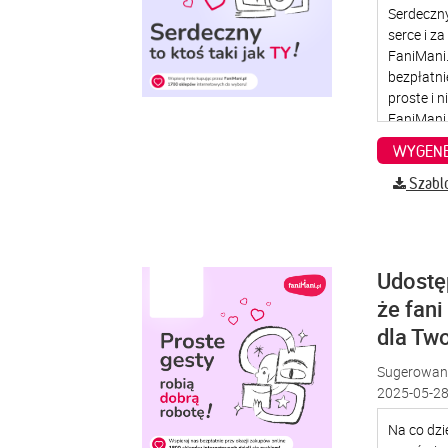
WYGENE
Szabl
Udostę
że fani
dla Two
Sugerowana
2025-05-28