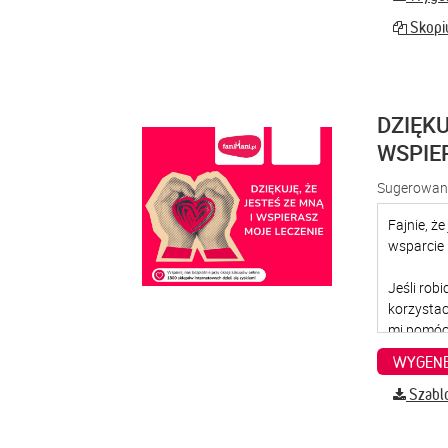
Skopiu
DZIĘKU
WSPIE
Sugerowana
WYGENE
Szabl