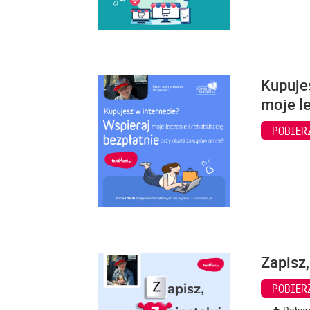
Kupuje
moje le
POBIER
Zapisz,