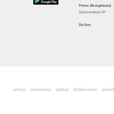
Pomoc dla organizacji
Dokumentacja API
Dla firm
amso.pl
olimpstore.pl
gatta.pl
botland.com.pl
edomato