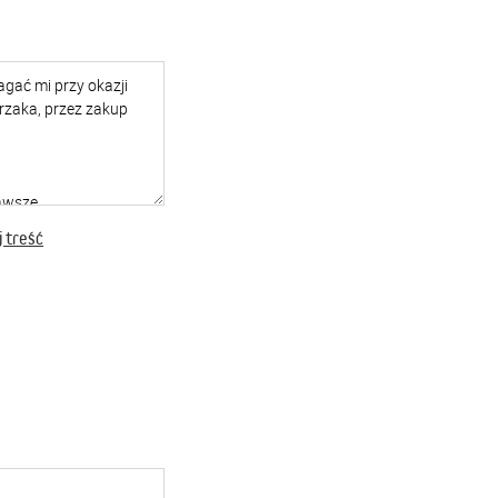
 treść