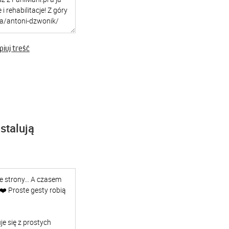
iuj treść
stalują