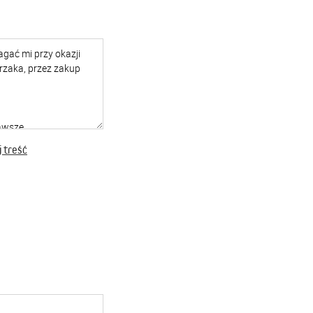
 treść