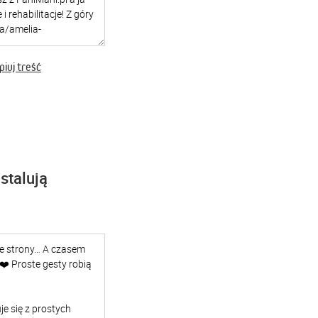
iuj treść
stalują