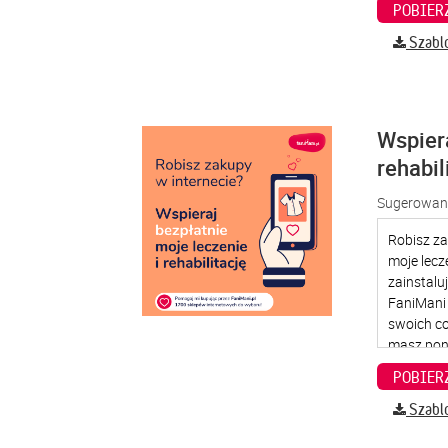
Szabl
Wspier
rehabil
Sugerowana
Szabl