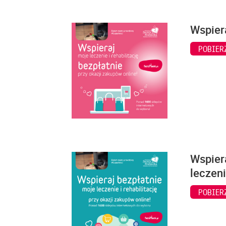
Wspiera
POBIER
Wspiera
leczeni
POBIER