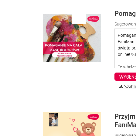
Pomaga
Sugerowana
WYGENE
Szabl
Przyjm
FaniMa
Sugerowana