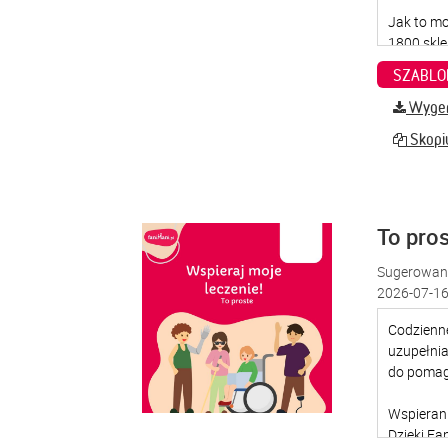
SZABLO
Wygene
Skopiu
To pro
Sugerowana
2026-07-16