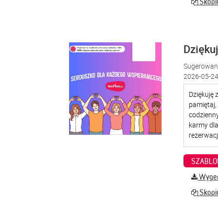
Skopiu
Dzięku
Sugerowana
2026-05-24
SZABLO
Wygene
Skopiu