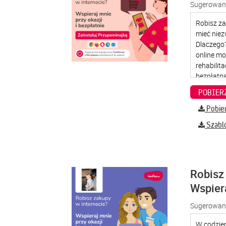
Sugerowana
Pobier
Szabl
Robisz 
Wspier
Sugerowana