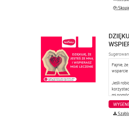
Skopiu
DZIĘKU
WSPIE
Sugerowana
WYGENE
Szabl