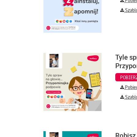
Pobier
Szabl
Tyle sp
Przypo
Pobier
Szabl
Robisz 