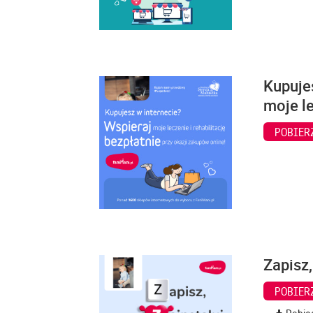
Kupuje
moje le
POBIER
Zapisz,