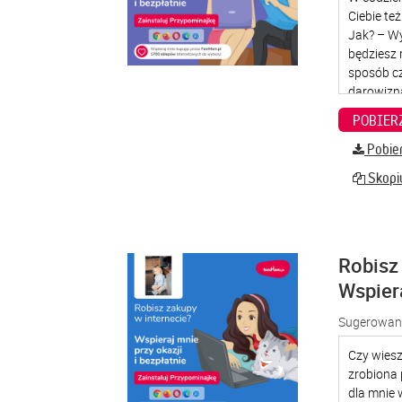
Pobier
Skopiu
Robisz 
Wspier
Sugerowana