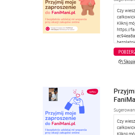
POBIER
Skopiu
Przyjm
FaniMa
Sugerowana