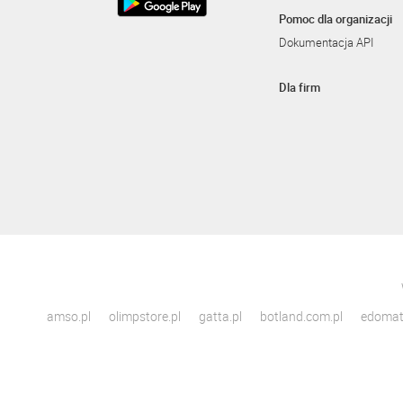
Pomoc dla organizacji
Dokumentacja API
Dla firm
amso.pl
olimpstore.pl
gatta.pl
botland.com.pl
edomato