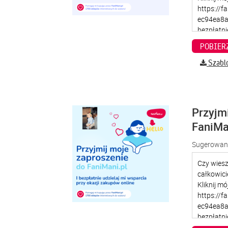
Szabl
Przyjm
FaniMa
Sugerowana