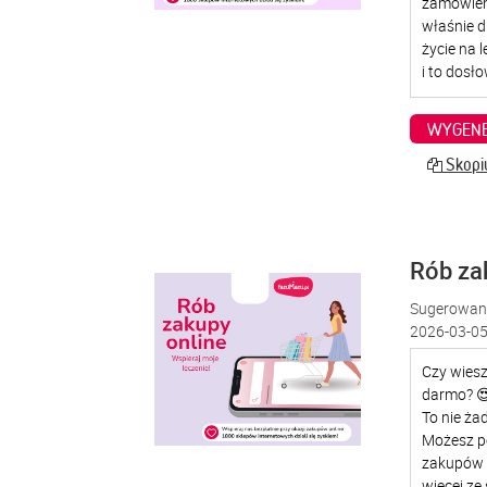
WYGENE
Skopiu
Rób za
Sugerowana
2026-03-05