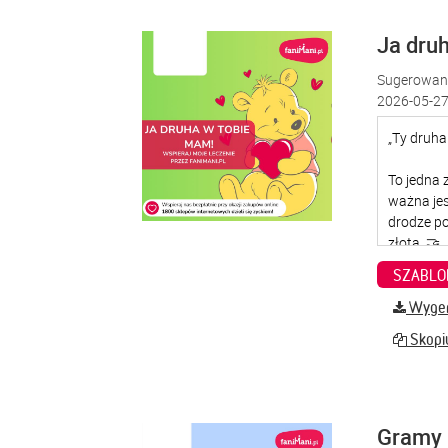
Ja dru
Sugerowana
2026-05-27
SZABLO
Wygene
Skopiu
Gramy 