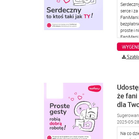
WYGENE
Szabl
Udostę
że fani
dla Two
Sugerowana
2025-05-28