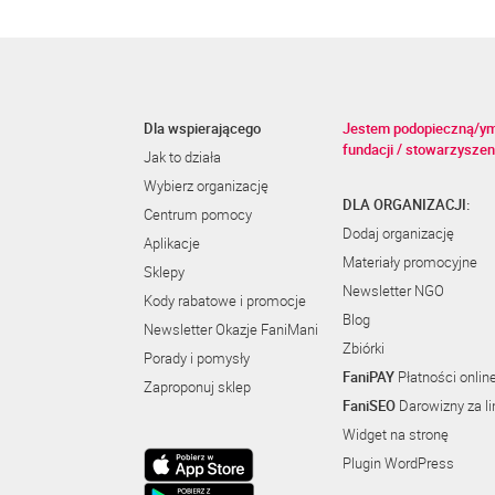
Dla wspierającego
Jestem podopieczną/y
fundacji / stowarzyszen
Jak to działa
Wybierz organizację
DLA ORGANIZACJI:
Centrum pomocy
Dodaj organizację
Aplikacje
Materiały promocyjne
Sklepy
Newsletter NGO
Kody rabatowe i promocje
Blog
Newsletter Okazje FaniMani
Zbiórki
Porady i pomysły
FaniPAY
Płatności onlin
Zaproponuj sklep
FaniSEO
Darowizny za li
Widget na stronę
Plugin WordPress