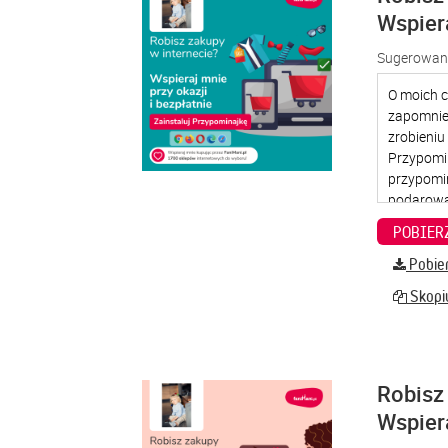
Wspier
Sugerowana
Pobier
Skopiu
Robisz 
Wspier